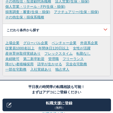
その他投信・投資顧問系職種
法人営業(生保・損保)
個人営業・リテール・FP(生保・損保)
損害調査・審査(生保・損保)
アクチュアリー(生保・損保)
その他生保・損保系職種
こだわり条件から探す
上場企業
グローバル企業
ベンチャー企業
外資系企業
従業員1000名以上
年間休日120日以上
女性が活躍
産休育休取得実績あり
フレックスタイム
転勤なし
未経験可
第二新卒歓迎
管理職
フリーランス
障がい者積極採用
語学が生かせる
完全在宅勤務
一部在宅勤務
入社実績あり
独占求人
平日夜の時間帯の転職相談も可能！
まずはアデコにご登録ください
転職支援に登録
（無料）