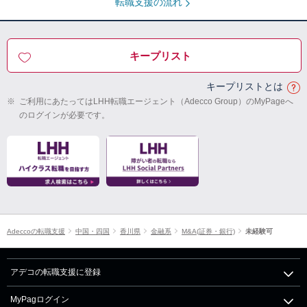
転職支援の流れ
キープリスト
キープリストとは
※
ご利用にあたってはLHH転職エージェント（Adecco Group）のMyPageへ
のログインが必要です。
Adeccoの転職支援
中国・四国
香川県
金融系
M&A(証券・銀行)
未経験可
アデコの転職支援に登録
MyPagログイン