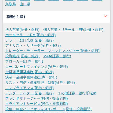
鳥取県
山口県
職種から探す
法人営業(証券・銀行)
個人営業・リテール・FP(証券・銀行)
ホールセラ―・RM(証券・銀行)
テラー・窓口業務(証券・銀行)
アナリスト・リサーチ(証券・銀行)
トレーダー・ディーラー・ファンドマネジャー(証券・銀行)
投資銀行(証券・銀行)
M&A(証券・銀行)
ブローカー(証券・銀行)
コーポレートファイナンス(証券・銀行)
金融商品開発業務(証券・銀行)
決済・金融事務関連(証券・銀行)
リスク・与信・債権管理・監査(証券・銀行)
コンプライアンス(証券・銀行)
アンダーライター(証券・銀行)
その他証券・銀行系職種
ファンドマネージャー(投信・投資顧問)
クライアントサービス(投信・投資顧問)
投信・年金バックオフィス(レポート)(投信・投資顧問)