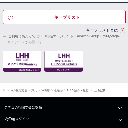
キープリスト
キープリストとは
※
ご利用にあたってはLHH転職エージェント（Adecco Group）のMyPageへ
のログインが必要です。
Adeccoの転職支援
東北
秋田県
金融系
M&A(証券・銀行)
上場企業
アデコの転職支援に登録
MyPagログイン