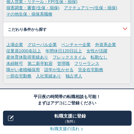
個人営業・リテール・FP(生保・損保)
損害調査・審査(生保・損保)
アクチュアリー(生保・損保)
その他生保・損保系職種
こだわり条件から探す
上場企業
グローバル企業
ベンチャー企業
外資系企業
従業員1000名以上
年間休日120日以上
女性が活躍
産休育休取得実績あり
フレックスタイム
転勤なし
未経験可
第二新卒歓迎
管理職
フリーランス
障がい者積極採用
語学が生かせる
完全在宅勤務
一部在宅勤務
入社実績あり
独占求人
平日夜の時間帯の転職相談も可能！
まずはアデコにご登録ください
転職支援に登録
（無料）
転職支援の流れ