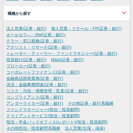
職種から探す
法人営業(証券・銀行)
個人営業・リテール・FP(証券・銀行)
ホールセラ―・RM(証券・銀行)
テラー・窓口業務(証券・銀行)
アナリスト・リサーチ(証券・銀行)
トレーダー・ディーラー・ファンドマネジャー(証券・銀行)
投資銀行(証券・銀行)
M&A(証券・銀行)
ブローカー(証券・銀行)
コーポレートファイナンス(証券・銀行)
金融商品開発業務(証券・銀行)
決済・金融事務関連(証券・銀行)
リスク・与信・債権管理・監査(証券・銀行)
コンプライアンス(証券・銀行)
アンダーライター(証券・銀行)
その他証券・銀行系職種
ファンドマネージャー(投信・投資顧問)
クライアントサービス(投信・投資顧問)
投信・年金バックオフィス(レポート)(投信・投資顧問)
その他投信・投資顧問系職種
法人営業(生保・損保)