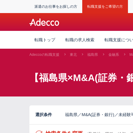
派遣のお仕事をお探しの方
転職支援をご希望の方
転職トップ
転職の求人検索
転職支援につ
Adeccoの転職支援
東北
福島県
金融系
M
【福島県×M&A(証券・
選択条件
福島県／M&A(証券・銀行)／未経験