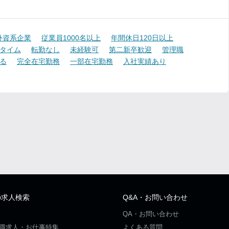
外資系企業
従業員1000名以上
年間休日120日以上
タイム
転勤なし
未経験可
第二新卒歓迎
管理職
る
完全在宅勤務
一部在宅勤務
入社実績あり
の求人検索
Q&A・お問い合わせ
QA・お問い合わせ
職求人・お仕事特集
よくある質問