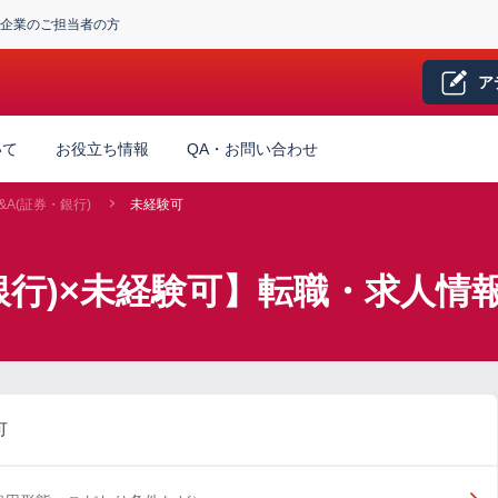
企業のご担当者の方
ア
いて
お役立ち情報
QA・お問い合わせ
&A(証券・銀行)
未経験可
銀行)×未経験可】転職・求人情
可