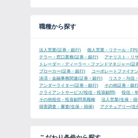
職種から探す
法人営業(証券・銀行)
個人営業・リテール・FP(
テラー・窓口業務(証券・銀行)
アナリスト・リサ
トレーダー・ディーラー・ファンドマネジャー(証券
ブローカー(証券・銀行)
コーポレートファイナン
決済・金融事務関連(証券・銀行)
リスク・与信・
アンダーライター(証券・銀行)
その他証券・銀
クライアントサービス(投信・投資顧問)
投信・年
その他投信・投資顧問系職種
法人営業(生保・損
損害調査・審査(生保・損保)
アクチュアリー(生
こだわり条件から探す