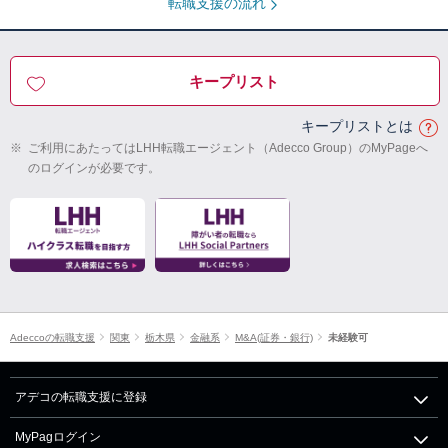
転職支援の流れ
キープリスト
キープリストとは
※
ご利用にあたってはLHH転職エージェント（Adecco Group）のMyPageへ
のログインが必要です。
Adeccoの転職支援
関東
栃木県
金融系
M&A(証券・銀行)
未経験可
アデコの転職支援に登録
MyPagログイン