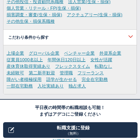
その他投信・投資顧問系職種
法人営業(生保・損保)
個人営業・リテール・FP(生保・損保)
損害調査・審査(生保・損保)
アクチュアリー(生保・損保)
その他生保・損保系職種
こだわり条件から探す
上場企業
グローバル企業
ベンチャー企業
外資系企業
従業員1000名以上
年間休日120日以上
女性が活躍
産休育休取得実績あり
フレックスタイム
転勤なし
未経験可
第二新卒歓迎
管理職
フリーランス
障がい者積極採用
語学が生かせる
完全在宅勤務
一部在宅勤務
入社実績あり
独占求人
平日夜の時間帯の転職相談も可能！
まずはアデコにご登録ください
転職支援に登録
（無料）