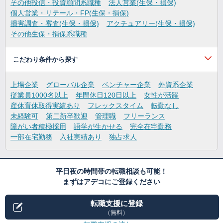
その他投信・投資顧問系職種
法人営業(生保・損保)
個人営業・リテール・FP(生保・損保)
損害調査・審査(生保・損保)
アクチュアリー(生保・損保)
その他生保・損保系職種
こだわり条件から探す
上場企業
グローバル企業
ベンチャー企業
外資系企業
従業員1000名以上
年間休日120日以上
女性が活躍
産休育休取得実績あり
フレックスタイム
転勤なし
未経験可
第二新卒歓迎
管理職
フリーランス
障がい者積極採用
語学が生かせる
完全在宅勤務
一部在宅勤務
入社実績あり
独占求人
平日夜の時間帯の転職相談も可能！
まずはアデコにご登録ください
転職支援に登録
（無料）