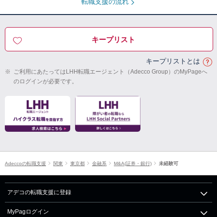
転職支援の流れ
キープリスト
キープリストとは
※
ご利用にあたってはLHH転職エージェント（Adecco Group）のMyPageへ
のログインが必要です。
Adeccoの転職支援
関東
東京都
金融系
M&A(証券・銀行)
未経験可
アデコの転職支援に登録
MyPagログイン