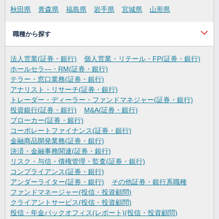
秋田県
青森県
福島県
岩手県
宮城県
山形県
職種から探す
法人営業(証券・銀行)
個人営業・リテール・FP(証券・銀行)
ホールセラ―・RM(証券・銀行)
テラー・窓口業務(証券・銀行)
アナリスト・リサーチ(証券・銀行)
トレーダー・ディーラー・ファンドマネジャー(証券・銀行)
投資銀行(証券・銀行)
M&A(証券・銀行)
ブローカー(証券・銀行)
コーポレートファイナンス(証券・銀行)
金融商品開発業務(証券・銀行)
決済・金融事務関連(証券・銀行)
リスク・与信・債権管理・監査(証券・銀行)
コンプライアンス(証券・銀行)
アンダーライター(証券・銀行)
その他証券・銀行系職種
ファンドマネージャー(投信・投資顧問)
クライアントサービス(投信・投資顧問)
投信・年金バックオフィス(レポート)(投信・投資顧問)