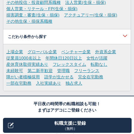
その他投信・投資顧問系職種
法人営業(生保・損保)
個人営業・リテール・FP(生保・損保)
損害調査・審査(生保・損保)
アクチュアリー(生保・損保)
その他生保・損保系職種
こだわり条件から探す
上場企業
グローバル企業
ベンチャー企業
外資系企業
従業員1000名以上
年間休日120日以上
女性が活躍
産休育休取得実績あり
フレックスタイム
転勤なし
未経験可
第二新卒歓迎
管理職
フリーランス
障がい者積極採用
語学が生かせる
完全在宅勤務
一部在宅勤務
入社実績あり
独占求人
平日夜の時間帯の転職相談も可能！
まずはアデコにご登録ください
転職支援に登録
（無料）