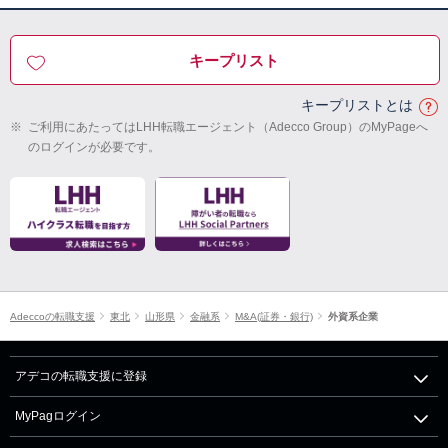
キープリスト
キープリストとは
※
ご利用にあたってはLHH転職エージェント（Adecco Group）のMyPageへ
のログインが必要です。
Adeccoの転職支援
東北
山形県
金融系
M&A(証券・銀行)
外資系企業
アデコの転職支援に登録
MyPagログイン