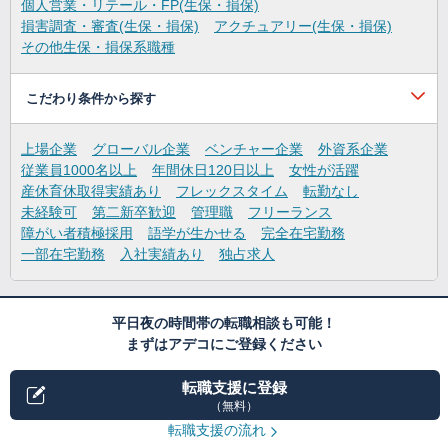
個人営業・リテール・FP(生保・損保)
損害調査・審査(生保・損保)
アクチュアリー(生保・損保)
その他生保・損保系職種
こだわり条件から探す
上場企業
グローバル企業
ベンチャー企業
外資系企業
従業員1000名以上
年間休日120日以上
女性が活躍
産休育休取得実績あり
フレックスタイム
転勤なし
未経験可
第二新卒歓迎
管理職
フリーランス
障がい者積極採用
語学が生かせる
完全在宅勤務
一部在宅勤務
入社実績あり
独占求人
平日夜の時間帯の転職相談も可能！
まずはアデコにご登録ください
転職支援に登録
（無料）
転職支援の流れ