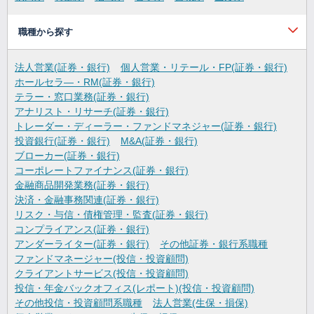
職種から探す
法人営業(証券・銀行)
個人営業・リテール・FP(証券・銀行)
ホールセラ―・RM(証券・銀行)
テラー・窓口業務(証券・銀行)
アナリスト・リサーチ(証券・銀行)
トレーダー・ディーラー・ファンドマネジャー(証券・銀行)
投資銀行(証券・銀行)
M&A(証券・銀行)
ブローカー(証券・銀行)
コーポレートファイナンス(証券・銀行)
金融商品開発業務(証券・銀行)
決済・金融事務関連(証券・銀行)
リスク・与信・債権管理・監査(証券・銀行)
コンプライアンス(証券・銀行)
アンダーライター(証券・銀行)
その他証券・銀行系職種
ファンドマネージャー(投信・投資顧問)
クライアントサービス(投信・投資顧問)
投信・年金バックオフィス(レポート)(投信・投資顧問)
その他投信・投資顧問系職種
法人営業(生保・損保)