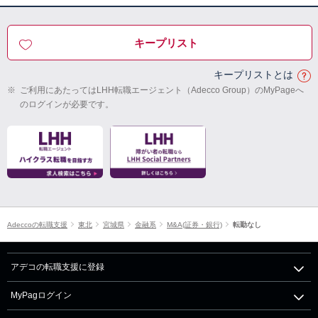
キープリスト
キープリストとは
※
ご利用にあたってはLHH転職エージェント（Adecco Group）のMyPageへ
のログインが必要です。
Adeccoの転職支援
東北
宮城県
金融系
M&A(証券・銀行)
転勤なし
アデコの転職支援に登録
MyPagログイン