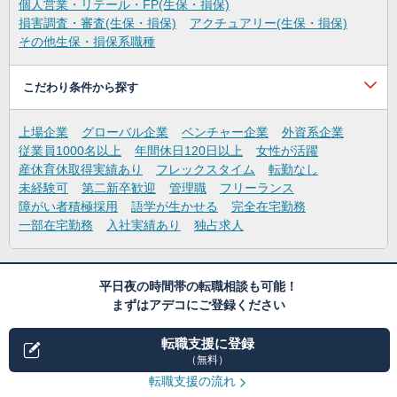
個人営業・リテール・FP(生保・損保)
損害調査・審査(生保・損保)
アクチュアリー(生保・損保)
その他生保・損保系職種
こだわり条件から探す
上場企業
グローバル企業
ベンチャー企業
外資系企業
従業員1000名以上
年間休日120日以上
女性が活躍
産休育休取得実績あり
フレックスタイム
転勤なし
未経験可
第二新卒歓迎
管理職
フリーランス
障がい者積極採用
語学が生かせる
完全在宅勤務
一部在宅勤務
入社実績あり
独占求人
平日夜の時間帯の転職相談も可能！
まずはアデコにご登録ください
転職支援に登録
（無料）
転職支援の流れ