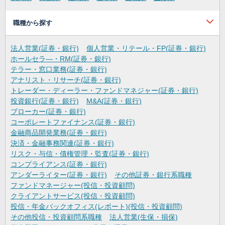
職種から探す
法人営業(証券・銀行)
個人営業・リテール・FP(証券・銀行)
ホールセラ―・RM(証券・銀行)
テラー・窓口業務(証券・銀行)
アナリスト・リサーチ(証券・銀行)
トレーダー・ディーラー・ファンドマネジャー(証券・銀行)
投資銀行(証券・銀行)
M&A(証券・銀行)
ブローカー(証券・銀行)
コーポレートファイナンス(証券・銀行)
金融商品開発業務(証券・銀行)
決済・金融事務関連(証券・銀行)
リスク・与信・債権管理・監査(証券・銀行)
コンプライアンス(証券・銀行)
アンダーライター(証券・銀行)
その他証券・銀行系職種
ファンドマネージャー(投信・投資顧問)
クライアントサービス(投信・投資顧問)
投信・年金バックオフィス(レポート)(投信・投資顧問)
その他投信・投資顧問系職種
法人営業(生保・損保)