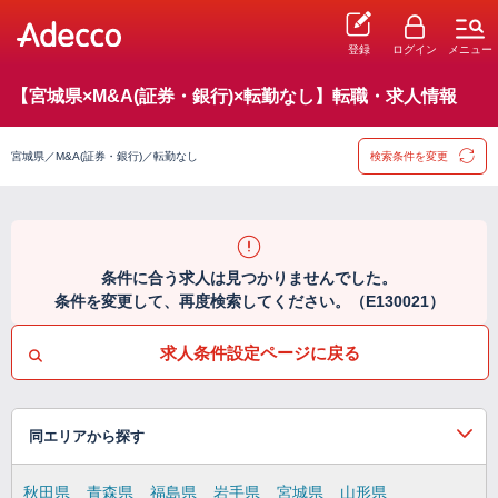
登録
ログイン
メニュー
【宮城県×M&A(証券・銀行)×転勤なし】転職・求人情報
宮城県／M&A(証券・銀行)／転勤なし
検索条件を変更
条件に合う求人は見つかりませんでした。
条件を変更して、再度検索してください。（E130021）
求人条件設定ページに戻る
同エリアから探す
秋田県
青森県
福島県
岩手県
宮城県
山形県