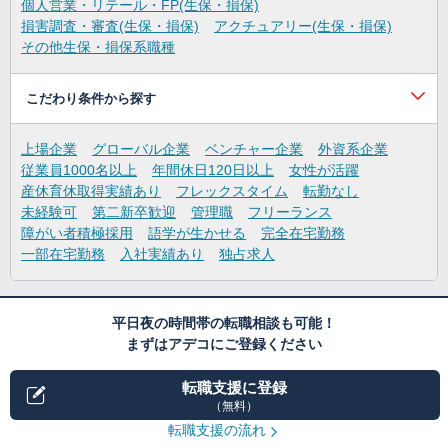
個人営業・リテール・FP(生保・損保)
損害調査・審査(生保・損保)
アクチュアリー(生保・損保)
その他生保・損保系職種
こだわり条件から探す
上場企業
グローバル企業
ベンチャー企業
外資系企業
従業員1000名以上
年間休日120日以上
女性が活躍
産休育休取得実績あり
フレックスタイム
転勤なし
未経験可
第二新卒歓迎
管理職
フリーランス
障がい者積極採用
語学が生かせる
完全在宅勤務
一部在宅勤務
入社実績あり
独占求人
平日夜の時間帯の転職相談も可能！
まずはアデコにご登録ください
転職支援に登録
（無料）
転職支援の流れ