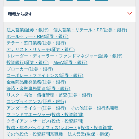
職種から探す
法人営業(証券・銀行)
個人営業・リテール・FP(証券・銀行)
ホールセラ―・RM(証券・銀行)
テラー・窓口業務(証券・銀行)
アナリスト・リサーチ(証券・銀行)
トレーダー・ディーラー・ファンドマネジャー(証券・銀行)
投資銀行(証券・銀行)
M&A(証券・銀行)
ブローカー(証券・銀行)
コーポレートファイナンス(証券・銀行)
金融商品開発業務(証券・銀行)
決済・金融事務関連(証券・銀行)
リスク・与信・債権管理・監査(証券・銀行)
コンプライアンス(証券・銀行)
アンダーライター(証券・銀行)
その他証券・銀行系職種
ファンドマネージャー(投信・投資顧問)
クライアントサービス(投信・投資顧問)
投信・年金バックオフィス(レポート)(投信・投資顧問)
その他投信・投資顧問系職種
法人営業(生保・損保)