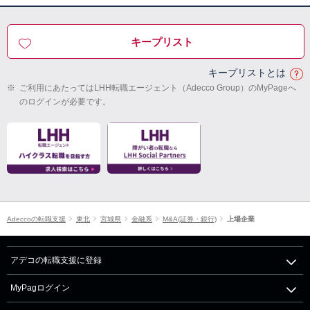
キープリスト
キープリストとは
※
ご利用にあたってはLHH転職エージェント（Adecco Group）のMyPageへ
のログインが必要です。
Adeccoの転職支援
東北
宮城県
金融系
M&A(証券・銀行)
上場企業
アデコの転職支援に登録
MyPagログイン