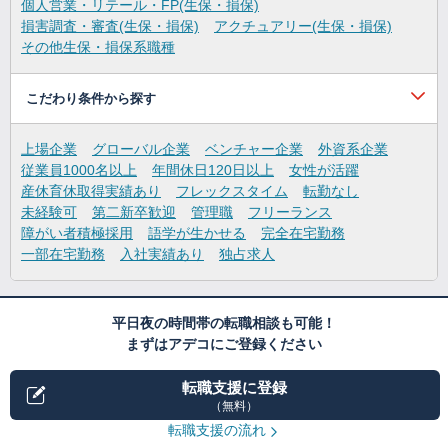
個人営業・リテール・FP(生保・損保)
損害調査・審査(生保・損保)
アクチュアリー(生保・損保)
その他生保・損保系職種
こだわり条件から探す
上場企業
グローバル企業
ベンチャー企業
外資系企業
従業員1000名以上
年間休日120日以上
女性が活躍
産休育休取得実績あり
フレックスタイム
転勤なし
未経験可
第二新卒歓迎
管理職
フリーランス
障がい者積極採用
語学が生かせる
完全在宅勤務
一部在宅勤務
入社実績あり
独占求人
平日夜の時間帯の転職相談も可能！
まずはアデコにご登録ください
転職支援に登録
（無料）
転職支援の流れ