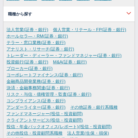
職種から探す
法人営業(証券・銀行)
個人営業・リテール・FP(証券・銀行)
ホールセラ―・RM(証券・銀行)
テラー・窓口業務(証券・銀行)
アナリスト・リサーチ(証券・銀行)
トレーダー・ディーラー・ファンドマネジャー(証券・銀行)
投資銀行(証券・銀行)
M&A(証券・銀行)
ブローカー(証券・銀行)
コーポレートファイナンス(証券・銀行)
金融商品開発業務(証券・銀行)
決済・金融事務関連(証券・銀行)
リスク・与信・債権管理・監査(証券・銀行)
コンプライアンス(証券・銀行)
アンダーライター(証券・銀行)
その他証券・銀行系職種
ファンドマネージャー(投信・投資顧問)
クライアントサービス(投信・投資顧問)
投信・年金バックオフィス(レポート)(投信・投資顧問)
その他投信・投資顧問系職種
法人営業(生保・損保)