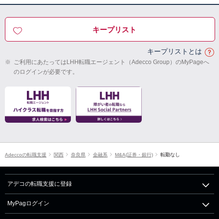
キープリスト
キープリストとは
※
ご利用にあたってはLHH転職エージェント（Adecco Group）のMyPageへ
のログインが必要です。
Adeccoの転職支援
関西
奈良県
金融系
M&A(証券・銀行)
転勤なし
アデコの転職支援に登録
MyPagログイン