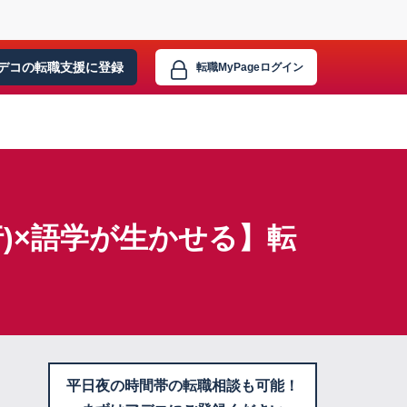
デコの転職支援に
登録
転職MyPage
ログイン
)×語学が生かせる】転
平日夜の時間帯の転職相談も可能！