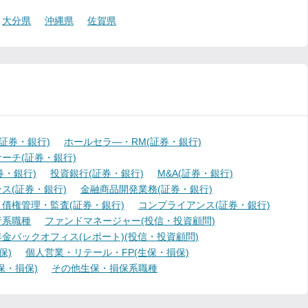
大分県
沖縄県
佐賀県
証券・銀行)
ホールセラ―・RM(証券・銀行)
ーチ(証券・銀行)
・銀行)
投資銀行(証券・銀行)
M&A(証券・銀行)
ス(証券・銀行)
金融商品開発業務(証券・銀行)
債権管理・監査(証券・銀行)
コンプライアンス(証券・銀行)
行系職種
ファンドマネージャー(投信・投資顧問)
金バックオフィス(レポート)(投信・投資顧問)
保)
個人営業・リテール・FP(生保・損保)
保・損保)
その他生保・損保系職種