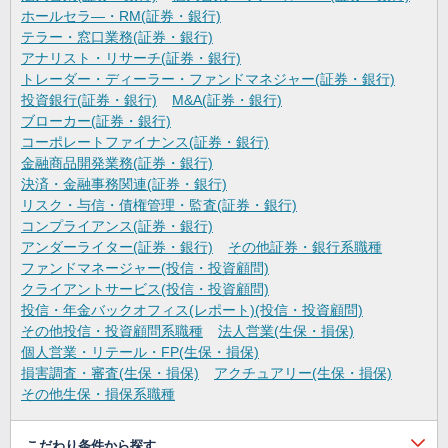
ホールセラ―・RM(証券・銀行)
テラー・窓口業務(証券・銀行)
アナリスト・リサーチ(証券・銀行)
トレーダー・ディーラー・ファンドマネジャー(証券・銀行)
投資銀行(証券・銀行)
M&A(証券・銀行)
ブローカー(証券・銀行)
コーポレートファイナンス(証券・銀行)
金融商品開発業務(証券・銀行)
決済・金融事務関連(証券・銀行)
リスク・与信・債権管理・監査(証券・銀行)
コンプライアンス(証券・銀行)
アンダーライター(証券・銀行)
その他証券・銀行系職種
ファンドマネージャー(投信・投資顧問)
クライアントサービス(投信・投資顧問)
投信・年金バックオフィス(レポート)(投信・投資顧問)
その他投信・投資顧問系職種
法人営業(生保・損保)
個人営業・リテール・FP(生保・損保)
損害調査・審査(生保・損保)
アクチュアリー(生保・損保)
その他生保・損保系職種
こだわり条件から探す