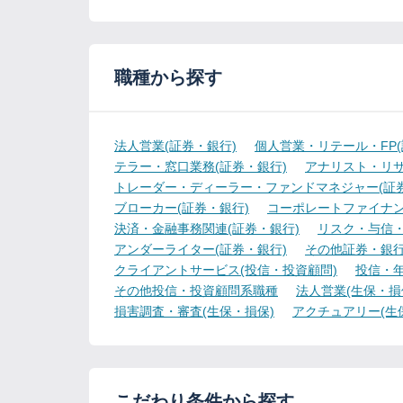
職種から探す
法人営業(証券・銀行)
個人営業・リテール・FP(
テラー・窓口業務(証券・銀行)
アナリスト・リサ
トレーダー・ディーラー・ファンドマネジャー(証券
ブローカー(証券・銀行)
コーポレートファイナン
決済・金融事務関連(証券・銀行)
リスク・与信・
アンダーライター(証券・銀行)
その他証券・銀
クライアントサービス(投信・投資顧問)
投信・年
その他投信・投資顧問系職種
法人営業(生保・損
損害調査・審査(生保・損保)
アクチュアリー(生
こだわり条件から探す