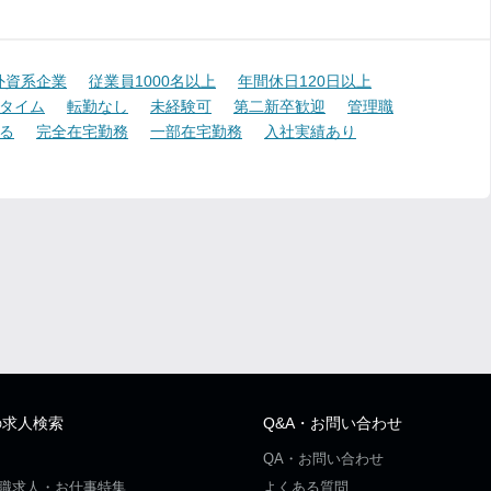
外資系企業
従業員1000名以上
年間休日120日以上
タイム
転勤なし
未経験可
第二新卒歓迎
管理職
る
完全在宅勤務
一部在宅勤務
入社実績あり
の求人検索
Q&A・お問い合わせ
QA・お問い合わせ
職求人・お仕事特集
よくある質問