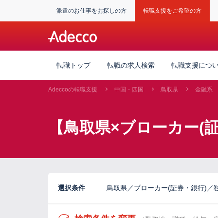
派遣のお仕事をお探しの方
転職支援をご希望の方
転職トップ
転職の求人検索
転職支援につ
Adeccoの転職支援
中国・四国
鳥取県
金融系
【鳥取県×ブローカー(
選択条件
鳥取県／ブローカー(証券・銀行)／