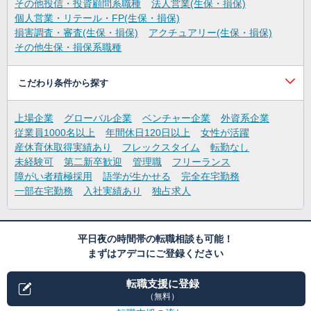
その他投信・投資顧問系職種
法人営業(生保・損保)
個人営業・リテール・FP(生保・損保)
損害調査・審査(生保・損保)
アクチュアリー(生保・損保)
その他生保・損保系職種
こだわり条件から探す
上場企業
グローバル企業
ベンチャー企業
外資系企業
従業員1000名以上
年間休日120日以上
女性が活躍
産休育休取得実績あり
フレックスタイム
転勤なし
未経験可
第二新卒歓迎
管理職
フリーランス
障がい者積極採用
語学が生かせる
完全在宅勤務
一部在宅勤務
入社実績あり
独占求人
平日夜の時間帯の転職相談も可能！
まずはアデコにご登録ください
転職支援に登録
（無料）