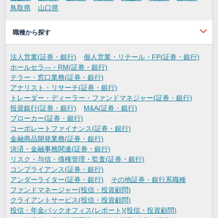
鳥取県
山口県
職種から探す
法人営業(証券・銀行)
個人営業・リテール・FP(証券・銀行)
ホールセラ―・RM(証券・銀行)
テラー・窓口業務(証券・銀行)
アナリスト・リサーチ(証券・銀行)
トレーダー・ディーラー・ファンドマネジャー(証券・銀行)
投資銀行(証券・銀行)
M&A(証券・銀行)
ブローカー(証券・銀行)
コーポレートファイナンス(証券・銀行)
金融商品開発業務(証券・銀行)
決済・金融事務関連(証券・銀行)
リスク・与信・債権管理・監査(証券・銀行)
コンプライアンス(証券・銀行)
アンダーライター(証券・銀行)
その他証券・銀行系職種
ファンドマネージャー(投信・投資顧問)
クライアントサービス(投信・投資顧問)
投信・年金バックオフィス(レポート)(投信・投資顧問)