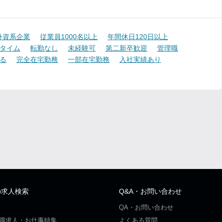
外資系企業
従業員1000名以上
年間休日120日以上
タイム
転勤なし
未経験可
第二新卒歓迎
管理職
る
完全在宅勤務
一部在宅勤務
入社実績あり
の求人検索
Q&A・お問い合わせ
QA・お問い合わせ
職求人・お仕事特集
よくある質問