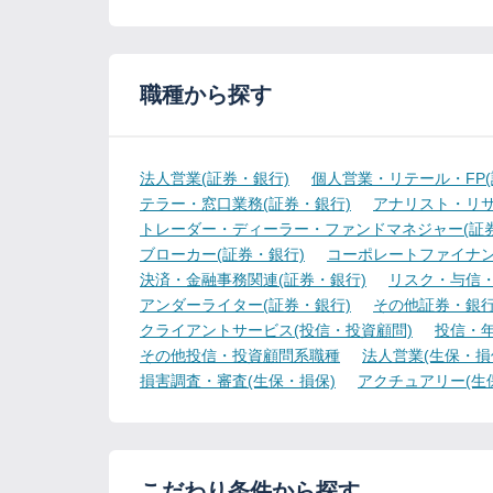
職種から探す
法人営業(証券・銀行)
個人営業・リテール・FP(
テラー・窓口業務(証券・銀行)
アナリスト・リサ
トレーダー・ディーラー・ファンドマネジャー(証券
ブローカー(証券・銀行)
コーポレートファイナン
決済・金融事務関連(証券・銀行)
リスク・与信・
アンダーライター(証券・銀行)
その他証券・銀
クライアントサービス(投信・投資顧問)
投信・年
その他投信・投資顧問系職種
法人営業(生保・損
損害調査・審査(生保・損保)
アクチュアリー(生
こだわり条件から探す