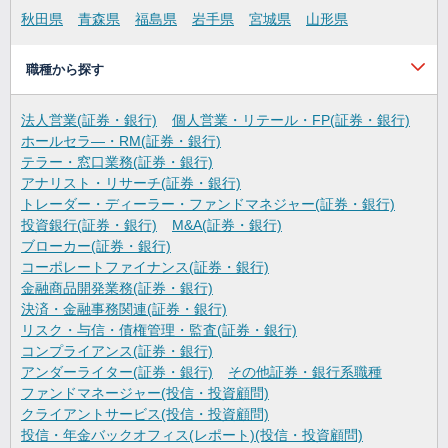
秋田県
青森県
福島県
岩手県
宮城県
山形県
職種から探す
法人営業(証券・銀行)
個人営業・リテール・FP(証券・銀行)
ホールセラ―・RM(証券・銀行)
テラー・窓口業務(証券・銀行)
アナリスト・リサーチ(証券・銀行)
トレーダー・ディーラー・ファンドマネジャー(証券・銀行)
投資銀行(証券・銀行)
M&A(証券・銀行)
ブローカー(証券・銀行)
コーポレートファイナンス(証券・銀行)
金融商品開発業務(証券・銀行)
決済・金融事務関連(証券・銀行)
リスク・与信・債権管理・監査(証券・銀行)
コンプライアンス(証券・銀行)
アンダーライター(証券・銀行)
その他証券・銀行系職種
ファンドマネージャー(投信・投資顧問)
クライアントサービス(投信・投資顧問)
投信・年金バックオフィス(レポート)(投信・投資顧問)