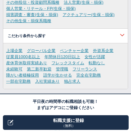
その他投信・投資顧問系職種
法人営業(生保・損保)
個人営業・リテール・FP(生保・損保)
損害調査・審査(生保・損保)
アクチュアリー(生保・損保)
その他生保・損保系職種
こだわり条件から探す
上場企業
グローバル企業
ベンチャー企業
外資系企業
従業員1000名以上
年間休日120日以上
女性が活躍
産休育休取得実績あり
フレックスタイム
転勤なし
未経験可
第二新卒歓迎
管理職
フリーランス
障がい者積極採用
語学が生かせる
完全在宅勤務
一部在宅勤務
入社実績あり
独占求人
平日夜の時間帯の転職相談も可能！
まずはアデコにご登録ください
転職支援に登録
（無料）