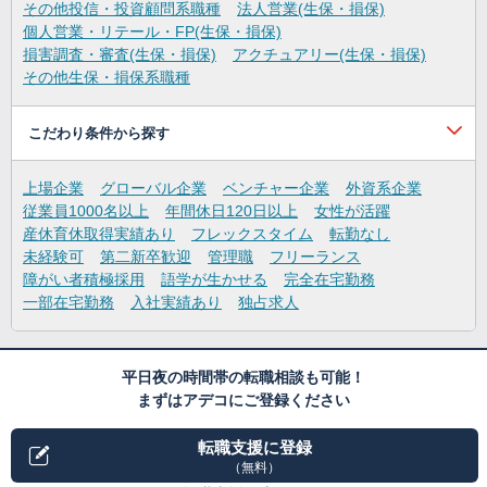
その他投信・投資顧問系職種
法人営業(生保・損保)
個人営業・リテール・FP(生保・損保)
損害調査・審査(生保・損保)
アクチュアリー(生保・損保)
その他生保・損保系職種
こだわり条件から探す
上場企業
グローバル企業
ベンチャー企業
外資系企業
従業員1000名以上
年間休日120日以上
女性が活躍
産休育休取得実績あり
フレックスタイム
転勤なし
未経験可
第二新卒歓迎
管理職
フリーランス
障がい者積極採用
語学が生かせる
完全在宅勤務
一部在宅勤務
入社実績あり
独占求人
平日夜の時間帯の転職相談も可能！
まずはアデコにご登録ください
転職支援に登録
（無料）