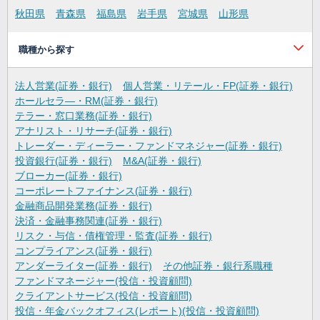
秋田県
青森県
福島県
岩手県
宮城県
山形県
職種から探す
法人営業(証券・銀行)
個人営業・リテール・FP(証券・銀行)
ホールセラ―・RM(証券・銀行)
テラー・窓口業務(証券・銀行)
アナリスト・リサーチ(証券・銀行)
トレーダー・ディーラー・ファンドマネジャー(証券・銀行)
投資銀行(証券・銀行)
M&A(証券・銀行)
ブローカー(証券・銀行)
コーポレートファイナンス(証券・銀行)
金融商品開発業務(証券・銀行)
決済・金融事務関連(証券・銀行)
リスク・与信・債権管理・監査(証券・銀行)
コンプライアンス(証券・銀行)
アンダーライター(証券・銀行)
その他証券・銀行系職種
ファンドマネージャー(投信・投資顧問)
クライアントサービス(投信・投資顧問)
投信・年金バックオフィス(レポート)(投信・投資顧問)