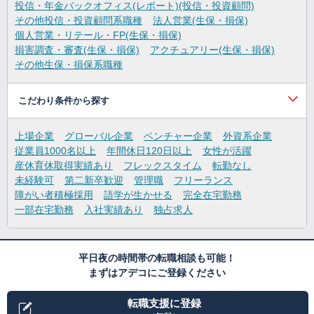
投信・年金バックオフィス(レポート)(投信・投資顧問)
その他投信・投資顧問系職種
法人営業(生保・損保)
個人営業・リテール・FP(生保・損保)
損害調査・審査(生保・損保)
アクチュアリー(生保・損保)
その他生保・損保系職種
こだわり条件から探す
上場企業
グローバル企業
ベンチャー企業
外資系企業
従業員1000名以上
年間休日120日以上
女性が活躍
産休育休取得実績あり
フレックスタイム
転勤なし
未経験可
第二新卒歓迎
管理職
フリーランス
障がい者積極採用
語学が生かせる
完全在宅勤務
一部在宅勤務
入社実績あり
独占求人
平日夜の時間帯の転職相談も可能！
まずはアデコにご登録ください
転職支援に登録