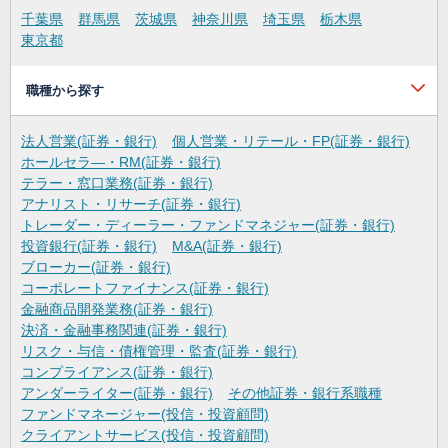
千葉県
群馬県
茨城県
神奈川県
埼玉県
栃木県
東京都
職種から探す
法人営業(証券・銀行)
個人営業・リテール・FP(証券・銀行)
ホールセラ―・RM(証券・銀行)
テラー・窓口業務(証券・銀行)
アナリスト・リサーチ(証券・銀行)
トレーダー・ディーラー・ファンドマネジャー(証券・銀行)
投資銀行(証券・銀行)
M&A(証券・銀行)
ブローカー(証券・銀行)
コーポレートファイナンス(証券・銀行)
金融商品開発業務(証券・銀行)
決済・金融事務関連(証券・銀行)
リスク・与信・債権管理・監査(証券・銀行)
コンプライアンス(証券・銀行)
アンダーライター(証券・銀行)
その他証券・銀行系職種
ファンドマネージャー(投信・投資顧問)
クライアントサービス(投信・投資顧問)