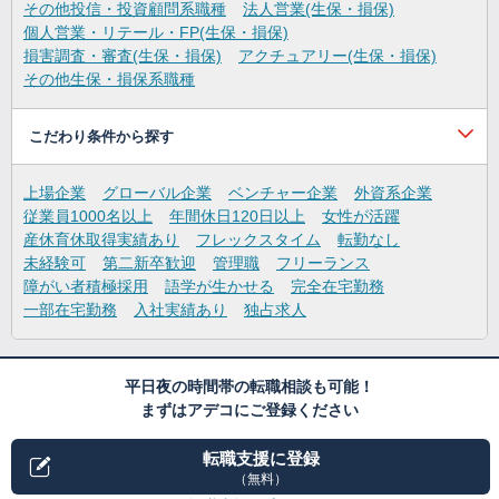
その他投信・投資顧問系職種
法人営業(生保・損保)
個人営業・リテール・FP(生保・損保)
損害調査・審査(生保・損保)
アクチュアリー(生保・損保)
その他生保・損保系職種
こだわり条件から探す
上場企業
グローバル企業
ベンチャー企業
外資系企業
従業員1000名以上
年間休日120日以上
女性が活躍
産休育休取得実績あり
フレックスタイム
転勤なし
未経験可
第二新卒歓迎
管理職
フリーランス
障がい者積極採用
語学が生かせる
完全在宅勤務
一部在宅勤務
入社実績あり
独占求人
平日夜の時間帯の転職相談も可能！
まずはアデコにご登録ください
転職支援に登録
（無料）