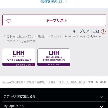
転職支援の流れ
キープリスト
キープリストとは
※
ご利用にあたってはLHH転職エージェント（Adecco Group）のMyPageへ
のログインが必要です。
Adeccoの転職支援
北信越
福井県
金融系
ブローカー(証券・銀行)
ブローカー(証券
アデコの転職支援に登録
MyPagログイン