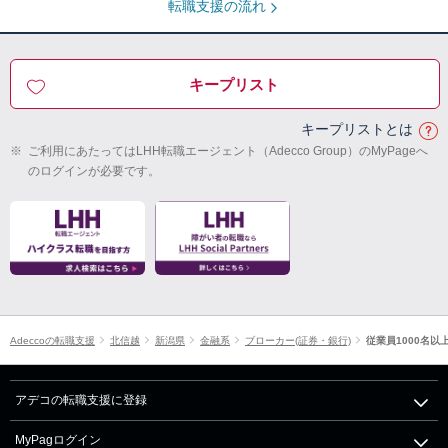
転職支援の流れ
キープリスト
キープリストとは
※
ご利用にあたってはLHH転職エージェント（Adecco Group）のMyPageへ
のログインが必要です。
Adeccoの転職支援
北信越
新潟県
金融系
ブローカー(証券・銀行)
従業員1000名以
アデコの転職支援に登録
MyPagログイン