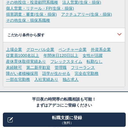
その他投信・投資顧問系職種
法人営業(生保・損保)
個人営業・リテール・FP(生保・損保)
損害調査・審査(生保・損保)
アクチュアリー(生保・損保)
その他生保・損保系職種
こだわり条件から探す
上場企業
グローバル企業
ベンチャー企業
外資系企業
従業員1000名以上
年間休日120日以上
女性が活躍
産休育休取得実績あり
フレックスタイム
転勤なし
未経験可
第二新卒歓迎
管理職
フリーランス
障がい者積極採用
語学が生かせる
完全在宅勤務
一部在宅勤務
入社実績あり
独占求人
平日夜の時間帯の転職相談も可能！
まずはアデコにご登録ください
転職支援に登録
（無料）