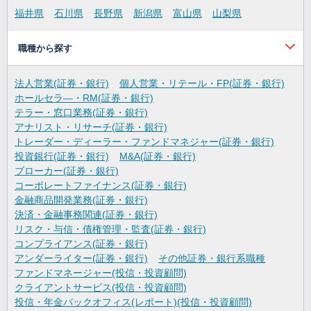
福井県
石川県
長野県
新潟県
富山県
山梨県
職種から探す
法人営業(証券・銀行)
個人営業・リテール・FP(証券・銀行)
ホールセラ―・RM(証券・銀行)
テラー・窓口業務(証券・銀行)
アナリスト・リサーチ(証券・銀行)
トレーダー・ディーラー・ファンドマネジャー(証券・銀行)
投資銀行(証券・銀行)
M&A(証券・銀行)
ブローカー(証券・銀行)
コーポレートファイナンス(証券・銀行)
金融商品開発業務(証券・銀行)
決済・金融事務関連(証券・銀行)
リスク・与信・債権管理・監査(証券・銀行)
コンプライアンス(証券・銀行)
アンダーライター(証券・銀行)
その他証券・銀行系職種
ファンドマネージャー(投信・投資顧問)
クライアントサービス(投信・投資顧問)
投信・年金バックオフィス(レポート)(投信・投資顧問)