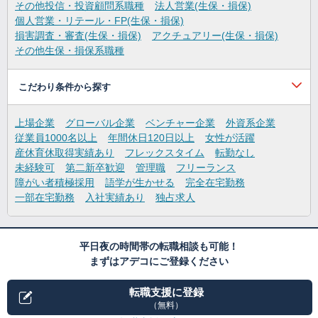
その他投信・投資顧問系職種
法人営業(生保・損保)
個人営業・リテール・FP(生保・損保)
損害調査・審査(生保・損保)
アクチュアリー(生保・損保)
その他生保・損保系職種
こだわり条件から探す
上場企業
グローバル企業
ベンチャー企業
外資系企業
従業員1000名以上
年間休日120日以上
女性が活躍
産休育休取得実績あり
フレックスタイム
転勤なし
未経験可
第二新卒歓迎
管理職
フリーランス
障がい者積極採用
語学が生かせる
完全在宅勤務
一部在宅勤務
入社実績あり
独占求人
平日夜の時間帯の転職相談も可能！
まずはアデコにご登録ください
転職支援に登録
（無料）