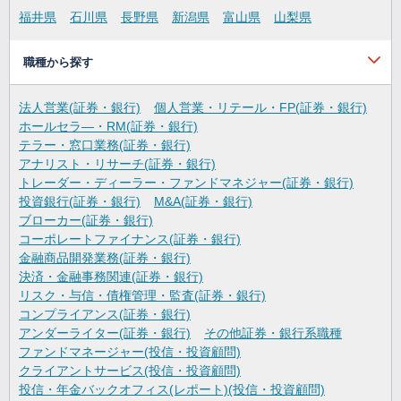
福井県
石川県
長野県
新潟県
富山県
山梨県
職種から探す
法人営業(証券・銀行)
個人営業・リテール・FP(証券・銀行)
ホールセラ―・RM(証券・銀行)
テラー・窓口業務(証券・銀行)
アナリスト・リサーチ(証券・銀行)
トレーダー・ディーラー・ファンドマネジャー(証券・銀行)
投資銀行(証券・銀行)
M&A(証券・銀行)
ブローカー(証券・銀行)
コーポレートファイナンス(証券・銀行)
金融商品開発業務(証券・銀行)
決済・金融事務関連(証券・銀行)
リスク・与信・債権管理・監査(証券・銀行)
コンプライアンス(証券・銀行)
アンダーライター(証券・銀行)
その他証券・銀行系職種
ファンドマネージャー(投信・投資顧問)
クライアントサービス(投信・投資顧問)
投信・年金バックオフィス(レポート)(投信・投資顧問)