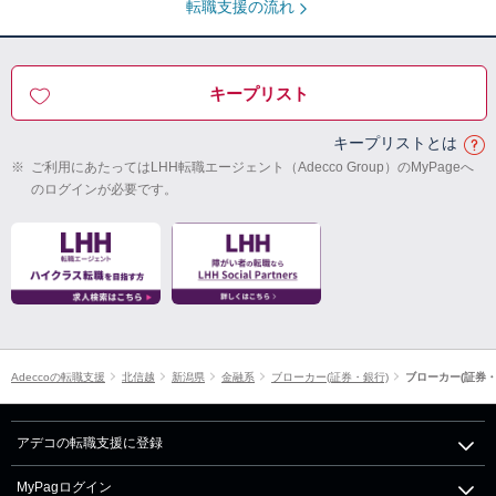
転職支援の流れ
キープリスト
キープリストとは
※
ご利用にあたってはLHH転職エージェント（Adecco Group）のMyPageへ
のログインが必要です。
Adeccoの転職支援
北信越
新潟県
金融系
ブローカー(証券・銀行)
ブローカー(証券
アデコの転職支援に登録
MyPagログイン