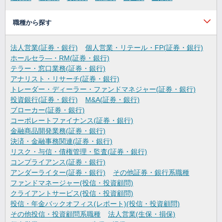
職種から探す
法人営業(証券・銀行)
個人営業・リテール・FP(証券・銀行)
ホールセラ―・RM(証券・銀行)
テラー・窓口業務(証券・銀行)
アナリスト・リサーチ(証券・銀行)
トレーダー・ディーラー・ファンドマネジャー(証券・銀行)
投資銀行(証券・銀行)
M&A(証券・銀行)
ブローカー(証券・銀行)
コーポレートファイナンス(証券・銀行)
金融商品開発業務(証券・銀行)
決済・金融事務関連(証券・銀行)
リスク・与信・債権管理・監査(証券・銀行)
コンプライアンス(証券・銀行)
アンダーライター(証券・銀行)
その他証券・銀行系職種
ファンドマネージャー(投信・投資顧問)
クライアントサービス(投信・投資顧問)
投信・年金バックオフィス(レポート)(投信・投資顧問)
その他投信・投資顧問系職種
法人営業(生保・損保)