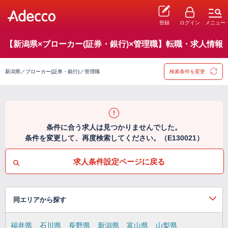
登録
ログイン
メニュー
【新潟県×ブローカー(証券・銀行)×管理職】転職・求人情報
新潟県／ブローカー(証券・銀行)／管理職
検索条件を変更
条件に合う求人は見つかりませんでした。
条件を変更して、再度検索してください。（E130021）
求人条件設定ページに戻る
同エリアから探す
福井県
石川県
長野県
新潟県
富山県
山梨県