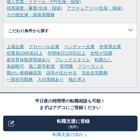
個人営業・リテール・FP(生保・損保)
損害調査・審査(生保・損保)
アクチュアリー(生保・損保)
その他生保・損保系職種
こだわり条件から探す
上場企業
グローバル企業
ベンチャー企業
外資系企業
従業員1000名以上
年間休日120日以上
女性が活躍
産休育休取得実績あり
フレックスタイム
転勤なし
未経験可
第二新卒歓迎
管理職
フリーランス
障がい者積極採用
語学が生かせる
完全在宅勤務
一部在宅勤務
入社実績あり
独占求人
平日夜の時間帯の転職相談も可能！
まずはアデコにご登録ください
転職支援に登録
（無料）
転職支援の流れ