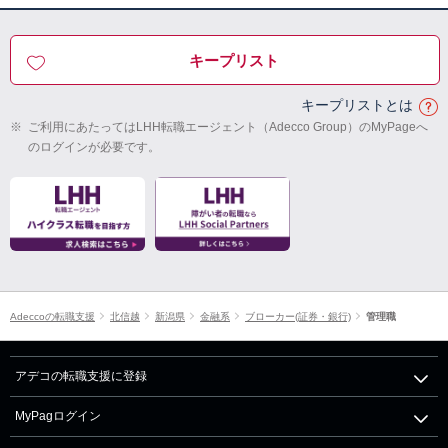
キープリスト
キープリストとは
※
ご利用にあたってはLHH転職エージェント（Adecco Group）のMyPageへ
のログインが必要です。
Adeccoの転職支援
北信越
新潟県
金融系
ブローカー(証券・銀行)
管理職
アデコの転職支援に登録
MyPagログイン