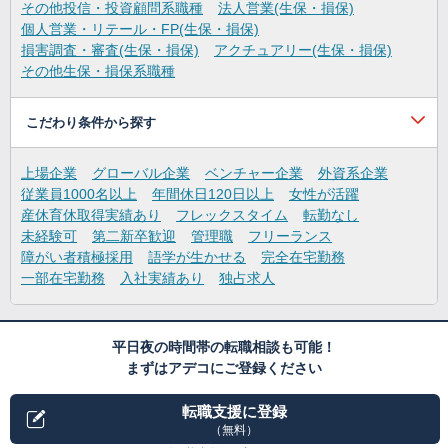
その他投信・投資顧問系職種
法人営業(生保・損保)
個人営業・リテール・FP(生保・損保)
損害調査・審査(生保・損保)
アクチュアリー(生保・損保)
その他生保・損保系職種
こだわり条件から探す
上場企業
グローバル企業
ベンチャー企業
外資系企業
従業員1000名以上
年間休日120日以上
女性が活躍
産休育休取得実績あり
フレックスタイム
転勤なし
未経験可
第二新卒歓迎
管理職
フリーランス
障がい者積極採用
語学が生かせる
完全在宅勤務
一部在宅勤務
入社実績あり
独占求人
平日夜の時間帯の転職相談も可能！
まずはアデコにご登録ください
転職支援に登録
（無料）