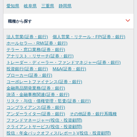
愛知県
岐阜県
三重県
静岡県
職種から探す
法人営業(証券・銀行)
個人営業・リテール・FP(証券・銀行)
ホールセラ―・RM(証券・銀行)
テラー・窓口業務(証券・銀行)
アナリスト・リサーチ(証券・銀行)
トレーダー・ディーラー・ファンドマネジャー(証券・銀行)
投資銀行(証券・銀行)
M&A(証券・銀行)
ブローカー(証券・銀行)
コーポレートファイナンス(証券・銀行)
金融商品開発業務(証券・銀行)
決済・金融事務関連(証券・銀行)
リスク・与信・債権管理・監査(証券・銀行)
コンプライアンス(証券・銀行)
アンダーライター(証券・銀行)
その他証券・銀行系職種
ファンドマネージャー(投信・投資顧問)
クライアントサービス(投信・投資顧問)
投信・年金バックオフィス(レポート)(投信・投資顧問)