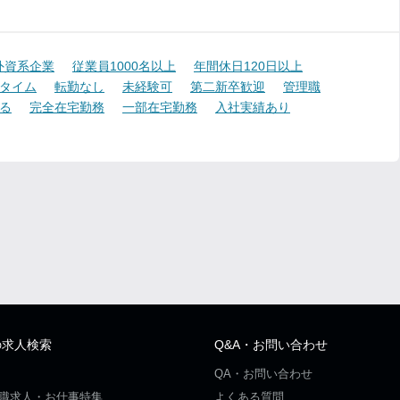
外資系企業
従業員1000名以上
年間休日120日以上
タイム
転勤なし
未経験可
第二新卒歓迎
管理職
る
完全在宅勤務
一部在宅勤務
入社実績あり
の求人検索
Q&A・お問い合わせ
QA・お問い合わせ
職求人・お仕事特集
よくある質問