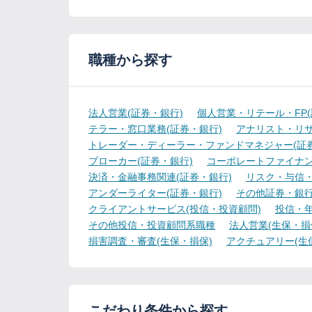
職種から探す
法人営業(証券・銀行)
個人営業・リテール・FP(
テラー・窓口業務(証券・銀行)
アナリスト・リサ
トレーダー・ディーラー・ファンドマネジャー(証券
ブローカー(証券・銀行)
コーポレートファイナン
決済・金融事務関連(証券・銀行)
リスク・与信・
アンダーライター(証券・銀行)
その他証券・銀
クライアントサービス(投信・投資顧問)
投信・年
その他投信・投資顧問系職種
法人営業(生保・損
損害調査・審査(生保・損保)
アクチュアリー(生
こだわり条件から探す