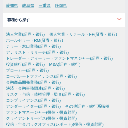
愛知県
岐阜県
三重県
静岡県
職種から探す
法人営業(証券・銀行)
個人営業・リテール・FP(証券・銀行)
ホールセラ―・RM(証券・銀行)
テラー・窓口業務(証券・銀行)
アナリスト・リサーチ(証券・銀行)
トレーダー・ディーラー・ファンドマネジャー(証券・銀行)
投資銀行(証券・銀行)
M&A(証券・銀行)
ブローカー(証券・銀行)
コーポレートファイナンス(証券・銀行)
金融商品開発業務(証券・銀行)
決済・金融事務関連(証券・銀行)
リスク・与信・債権管理・監査(証券・銀行)
コンプライアンス(証券・銀行)
アンダーライター(証券・銀行)
その他証券・銀行系職種
ファンドマネージャー(投信・投資顧問)
クライアントサービス(投信・投資顧問)
投信・年金バックオフィス(レポート)(投信・投資顧問)