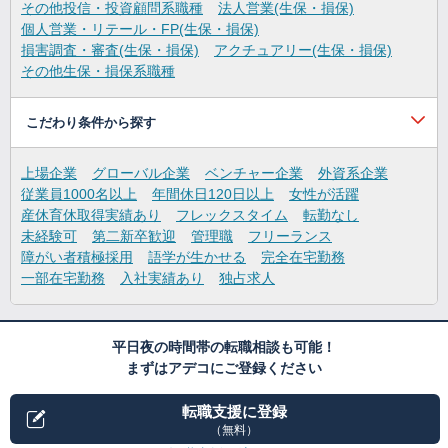
その他投信・投資顧問系職種
法人営業(生保・損保)
個人営業・リテール・FP(生保・損保)
損害調査・審査(生保・損保)
アクチュアリー(生保・損保)
その他生保・損保系職種
こだわり条件から探す
上場企業
グローバル企業
ベンチャー企業
外資系企業
従業員1000名以上
年間休日120日以上
女性が活躍
産休育休取得実績あり
フレックスタイム
転勤なし
未経験可
第二新卒歓迎
管理職
フリーランス
障がい者積極採用
語学が生かせる
完全在宅勤務
一部在宅勤務
入社実績あり
独占求人
平日夜の時間帯の転職相談も可能！
まずはアデコにご登録ください
転職支援に登録
（無料）