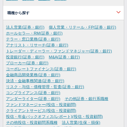
職種から探す
法人営業(証券・銀行)
個人営業・リテール・FP(証券・銀行)
ホールセラ―・RM(証券・銀行)
テラー・窓口業務(証券・銀行)
アナリスト・リサーチ(証券・銀行)
トレーダー・ディーラー・ファンドマネジャー(証券・銀行)
投資銀行(証券・銀行)
M&A(証券・銀行)
ブローカー(証券・銀行)
コーポレートファイナンス(証券・銀行)
金融商品開発業務(証券・銀行)
決済・金融事務関連(証券・銀行)
リスク・与信・債権管理・監査(証券・銀行)
コンプライアンス(証券・銀行)
アンダーライター(証券・銀行)
その他証券・銀行系職種
ファンドマネージャー(投信・投資顧問)
クライアントサービス(投信・投資顧問)
投信・年金バックオフィス(レポート)(投信・投資顧問)
その他投信・投資顧問系職種
法人営業(生保・損保)