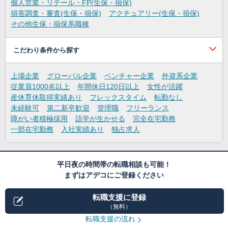
個人営業・リテール・FP(生保・損保)
損害調査・審査(生保・損保)
アクチュアリー(生保・損保)
その他生保・損保系職種
こだわり条件から探す
上場企業
グローバル企業
ベンチャー企業
外資系企業
従業員1000名以上
年間休日120日以上
女性が活躍
産休育休取得実績あり
フレックスタイム
転勤なし
未経験可
第二新卒歓迎
管理職
フリーランス
障がい者積極採用
語学が生かせる
完全在宅勤務
一部在宅勤務
入社実績あり
独占求人
平日夜の時間帯の転職相談も可能！
まずはアデコにご登録ください
転職支援に登録
（無料）
転職支援の流れ