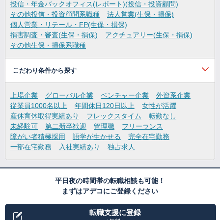
投信・年金バックオフィス(レポート)(投信・投資顧問)
その他投信・投資顧問系職種
法人営業(生保・損保)
個人営業・リテール・FP(生保・損保)
損害調査・審査(生保・損保)
アクチュアリー(生保・損保)
その他生保・損保系職種
こだわり条件から探す
上場企業
グローバル企業
ベンチャー企業
外資系企業
従業員1000名以上
年間休日120日以上
女性が活躍
産休育休取得実績あり
フレックスタイム
転勤なし
未経験可
第二新卒歓迎
管理職
フリーランス
障がい者積極採用
語学が生かせる
完全在宅勤務
一部在宅勤務
入社実績あり
独占求人
平日夜の時間帯の転職相談も可能！
まずはアデコにご登録ください
転職支援に登録