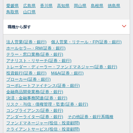
愛媛県
広島県
香川県
高知県
岡山県
島根県
徳島県
鳥取県
山口県
職種から探す
法人営業(証券・銀行)
個人営業・リテール・FP(証券・銀行)
ホールセラ―・RM(証券・銀行)
テラー・窓口業務(証券・銀行)
アナリスト・リサーチ(証券・銀行)
トレーダー・ディーラー・ファンドマネジャー(証券・銀行)
投資銀行(証券・銀行)
M&A(証券・銀行)
ブローカー(証券・銀行)
コーポレートファイナンス(証券・銀行)
金融商品開発業務(証券・銀行)
決済・金融事務関連(証券・銀行)
リスク・与信・債権管理・監査(証券・銀行)
コンプライアンス(証券・銀行)
アンダーライター(証券・銀行)
その他証券・銀行系職種
ファンドマネージャー(投信・投資顧問)
クライアントサービス(投信・投資顧問)