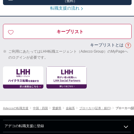
（無料）
転職支援の流れ
キープリスト
キープリストとは
※
ご利用にあたってはLHH転職エージェント（Adecco Group）のMyPageへ
のログインが必要です。
Adeccoの転職支援
中国・四国
愛媛県
金融系
ブローカー(証券・銀行)
ブローカー(
アデコの転職支援に登録