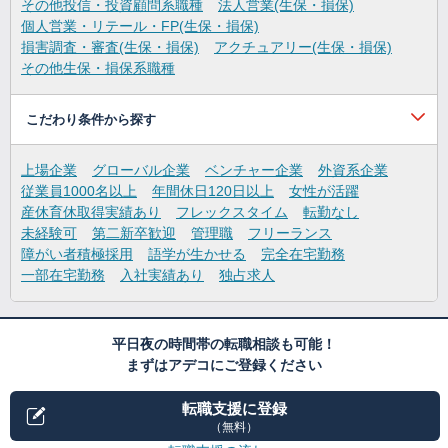
その他投信・投資顧問系職種
法人営業(生保・損保)
個人営業・リテール・FP(生保・損保)
損害調査・審査(生保・損保)
アクチュアリー(生保・損保)
その他生保・損保系職種
こだわり条件から探す
上場企業
グローバル企業
ベンチャー企業
外資系企業
従業員1000名以上
年間休日120日以上
女性が活躍
産休育休取得実績あり
フレックスタイム
転勤なし
未経験可
第二新卒歓迎
管理職
フリーランス
障がい者積極採用
語学が生かせる
完全在宅勤務
一部在宅勤務
入社実績あり
独占求人
平日夜の時間帯の転職相談も可能！
まずはアデコにご登録ください
転職支援に登録
（無料）