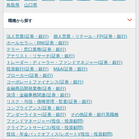
鳥取県
山口県
職種から探す
法人営業(証券・銀行)
個人営業・リテール・FP(証券・銀行)
ホールセラ―・RM(証券・銀行)
テラー・窓口業務(証券・銀行)
アナリスト・リサーチ(証券・銀行)
トレーダー・ディーラー・ファンドマネジャー(証券・銀行)
投資銀行(証券・銀行)
M&A(証券・銀行)
ブローカー(証券・銀行)
コーポレートファイナンス(証券・銀行)
金融商品開発業務(証券・銀行)
決済・金融事務関連(証券・銀行)
リスク・与信・債権管理・監査(証券・銀行)
コンプライアンス(証券・銀行)
アンダーライター(証券・銀行)
その他証券・銀行系職種
ファンドマネージャー(投信・投資顧問)
クライアントサービス(投信・投資顧問)
投信・年金バックオフィス(レポート)(投信・投資顧問)