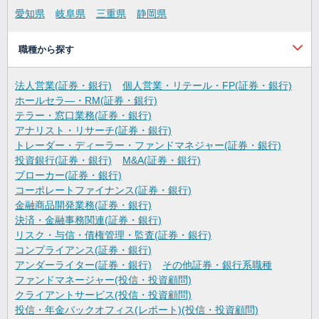
愛知県
岐阜県
三重県
静岡県
職種から探す
法人営業(証券・銀行)
個人営業・リテール・FP(証券・銀行)
ホールセラ―・RM(証券・銀行)
テラー・窓口業務(証券・銀行)
アナリスト・リサーチ(証券・銀行)
トレーダー・ディーラー・ファンドマネジャー(証券・銀行)
投資銀行(証券・銀行)
M&A(証券・銀行)
ブローカー(証券・銀行)
コーポレートファイナンス(証券・銀行)
金融商品開発業務(証券・銀行)
決済・金融事務関連(証券・銀行)
リスク・与信・債権管理・監査(証券・銀行)
コンプライアンス(証券・銀行)
アンダーライター(証券・銀行)
その他証券・銀行系職種
ファンドマネージャー(投信・投資顧問)
クライアントサービス(投信・投資顧問)
投信・年金バックオフィス(レポート)(投信・投資顧問)