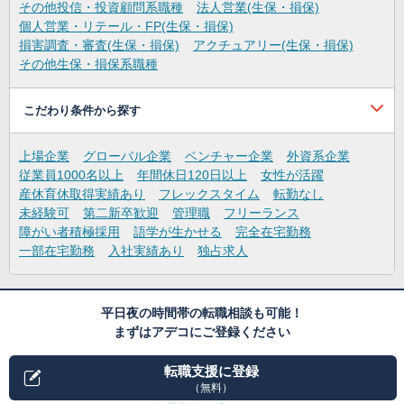
その他投信・投資顧問系職種
法人営業(生保・損保)
個人営業・リテール・FP(生保・損保)
損害調査・審査(生保・損保)
アクチュアリー(生保・損保)
その他生保・損保系職種
こだわり条件から探す
上場企業
グローバル企業
ベンチャー企業
外資系企業
従業員1000名以上
年間休日120日以上
女性が活躍
産休育休取得実績あり
フレックスタイム
転勤なし
未経験可
第二新卒歓迎
管理職
フリーランス
障がい者積極採用
語学が生かせる
完全在宅勤務
一部在宅勤務
入社実績あり
独占求人
平日夜の時間帯の転職相談も可能！
まずはアデコにご登録ください
転職支援に登録
（無料）