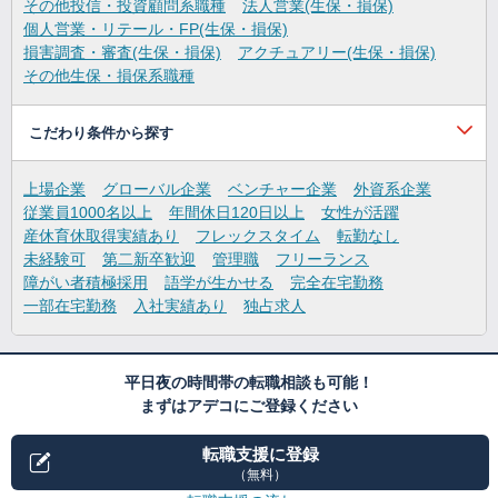
その他投信・投資顧問系職種
法人営業(生保・損保)
個人営業・リテール・FP(生保・損保)
損害調査・審査(生保・損保)
アクチュアリー(生保・損保)
その他生保・損保系職種
こだわり条件から探す
上場企業
グローバル企業
ベンチャー企業
外資系企業
従業員1000名以上
年間休日120日以上
女性が活躍
産休育休取得実績あり
フレックスタイム
転勤なし
未経験可
第二新卒歓迎
管理職
フリーランス
障がい者積極採用
語学が生かせる
完全在宅勤務
一部在宅勤務
入社実績あり
独占求人
平日夜の時間帯の転職相談も可能！
まずはアデコにご登録ください
転職支援に登録
（無料）