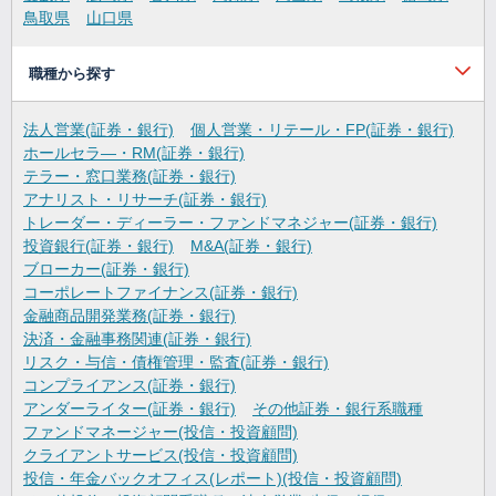
鳥取県
山口県
職種から探す
法人営業(証券・銀行)
個人営業・リテール・FP(証券・銀行)
ホールセラ―・RM(証券・銀行)
テラー・窓口業務(証券・銀行)
アナリスト・リサーチ(証券・銀行)
トレーダー・ディーラー・ファンドマネジャー(証券・銀行)
投資銀行(証券・銀行)
M&A(証券・銀行)
ブローカー(証券・銀行)
コーポレートファイナンス(証券・銀行)
金融商品開発業務(証券・銀行)
決済・金融事務関連(証券・銀行)
リスク・与信・債権管理・監査(証券・銀行)
コンプライアンス(証券・銀行)
アンダーライター(証券・銀行)
その他証券・銀行系職種
ファンドマネージャー(投信・投資顧問)
クライアントサービス(投信・投資顧問)
投信・年金バックオフィス(レポート)(投信・投資顧問)