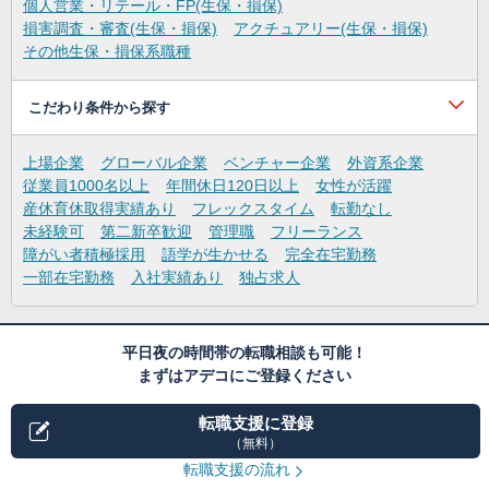
個人営業・リテール・FP(生保・損保)
損害調査・審査(生保・損保)
アクチュアリー(生保・損保)
その他生保・損保系職種
こだわり条件から探す
上場企業
グローバル企業
ベンチャー企業
外資系企業
従業員1000名以上
年間休日120日以上
女性が活躍
産休育休取得実績あり
フレックスタイム
転勤なし
未経験可
第二新卒歓迎
管理職
フリーランス
障がい者積極採用
語学が生かせる
完全在宅勤務
一部在宅勤務
入社実績あり
独占求人
平日夜の時間帯の転職相談も可能！
まずはアデコにご登録ください
転職支援に登録
（無料）
転職支援の流れ