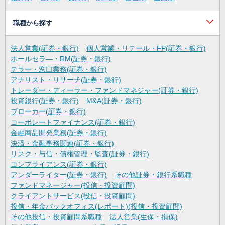
職種から探す
法人営業(証券・銀行)
個人営業・リテール・FP(証券・銀行)
ホールセラ―・RM(証券・銀行)
テラー・窓口業務(証券・銀行)
アナリスト・リサーチ(証券・銀行)
トレーダー・ディーラー・ファンドマネジャー(証券・銀行)
投資銀行(証券・銀行)
M&A(証券・銀行)
ブローカー(証券・銀行)
コーポレートファイナンス(証券・銀行)
金融商品開発業務(証券・銀行)
決済・金融事務関連(証券・銀行)
リスク・与信・債権管理・監査(証券・銀行)
コンプライアンス(証券・銀行)
アンダーライター(証券・銀行)
その他証券・銀行系職種
ファンドマネージャー(投信・投資顧問)
クライアントサービス(投信・投資顧問)
投信・年金バックオフィス(レポート)(投信・投資顧問)
その他投信・投資顧問系職種
法人営業(生保・損保)