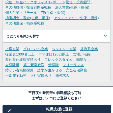
投信・年金バックオフィス(レポート)(投信・投資顧問)
その他投信・投資顧問系職種
法人営業(生保・損保)
個人営業・リテール・FP(生保・損保)
損害調査・審査(生保・損保)
アクチュアリー(生保・損保)
その他生保・損保系職種
こだわり条件から探す
上場企業
グローバル企業
ベンチャー企業
外資系企業
従業員1000名以上
年間休日120日以上
女性が活躍
産休育休取得実績あり
フレックスタイム
転勤なし
未経験可
第二新卒歓迎
管理職
フリーランス
障がい者積極採用
語学が生かせる
完全在宅勤務
一部在宅勤務
入社実績あり
独占求人
平日夜の時間帯の転職相談も可能！
まずはアデコにご登録ください
転職支援に登録