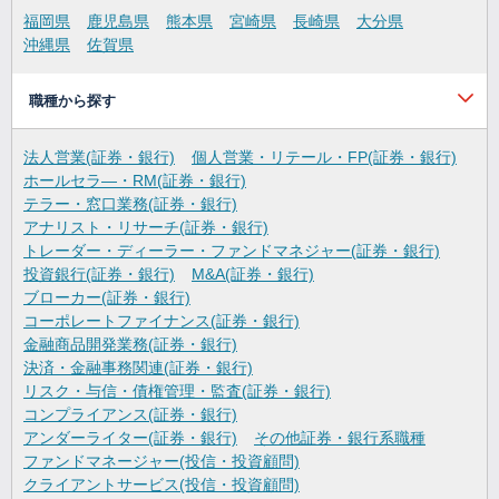
福岡県
鹿児島県
熊本県
宮崎県
長崎県
大分県
沖縄県
佐賀県
職種から探す
法人営業(証券・銀行)
個人営業・リテール・FP(証券・銀行)
ホールセラ―・RM(証券・銀行)
テラー・窓口業務(証券・銀行)
アナリスト・リサーチ(証券・銀行)
トレーダー・ディーラー・ファンドマネジャー(証券・銀行)
投資銀行(証券・銀行)
M&A(証券・銀行)
ブローカー(証券・銀行)
コーポレートファイナンス(証券・銀行)
金融商品開発業務(証券・銀行)
決済・金融事務関連(証券・銀行)
リスク・与信・債権管理・監査(証券・銀行)
コンプライアンス(証券・銀行)
アンダーライター(証券・銀行)
その他証券・銀行系職種
ファンドマネージャー(投信・投資顧問)
クライアントサービス(投信・投資顧問)