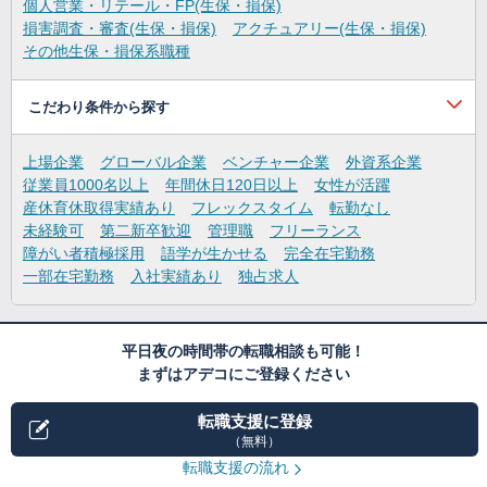
個人営業・リテール・FP(生保・損保)
損害調査・審査(生保・損保)
アクチュアリー(生保・損保)
その他生保・損保系職種
こだわり条件から探す
上場企業
グローバル企業
ベンチャー企業
外資系企業
従業員1000名以上
年間休日120日以上
女性が活躍
産休育休取得実績あり
フレックスタイム
転勤なし
未経験可
第二新卒歓迎
管理職
フリーランス
障がい者積極採用
語学が生かせる
完全在宅勤務
一部在宅勤務
入社実績あり
独占求人
平日夜の時間帯の転職相談も可能！
まずはアデコにご登録ください
転職支援に登録
（無料）
転職支援の流れ