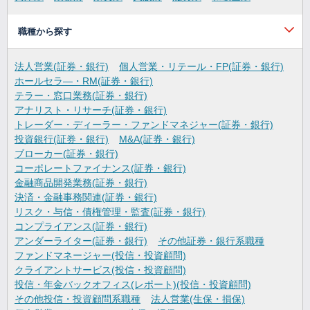
職種から探す
法人営業(証券・銀行)
個人営業・リテール・FP(証券・銀行)
ホールセラ―・RM(証券・銀行)
テラー・窓口業務(証券・銀行)
アナリスト・リサーチ(証券・銀行)
トレーダー・ディーラー・ファンドマネジャー(証券・銀行)
投資銀行(証券・銀行)
M&A(証券・銀行)
ブローカー(証券・銀行)
コーポレートファイナンス(証券・銀行)
金融商品開発業務(証券・銀行)
決済・金融事務関連(証券・銀行)
リスク・与信・債権管理・監査(証券・銀行)
コンプライアンス(証券・銀行)
アンダーライター(証券・銀行)
その他証券・銀行系職種
ファンドマネージャー(投信・投資顧問)
クライアントサービス(投信・投資顧問)
投信・年金バックオフィス(レポート)(投信・投資顧問)
その他投信・投資顧問系職種
法人営業(生保・損保)