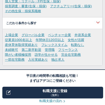
個人営業・リテール・FP(生保・損保)
損害調査・審査(生保・損保)
アクチュアリー(生保・損保)
その他生保・損保系職種
こだわり条件から探す
上場企業
グローバル企業
ベンチャー企業
外資系企業
従業員1000名以上
年間休日120日以上
女性が活躍
産休育休取得実績あり
フレックスタイム
転勤なし
未経験可
第二新卒歓迎
管理職
フリーランス
障がい者積極採用
語学が生かせる
完全在宅勤務
一部在宅勤務
入社実績あり
独占求人
平日夜の時間帯の転職相談も可能！
まずはアデコにご登録ください
転職支援に登録
（無料）
転職支援の流れ