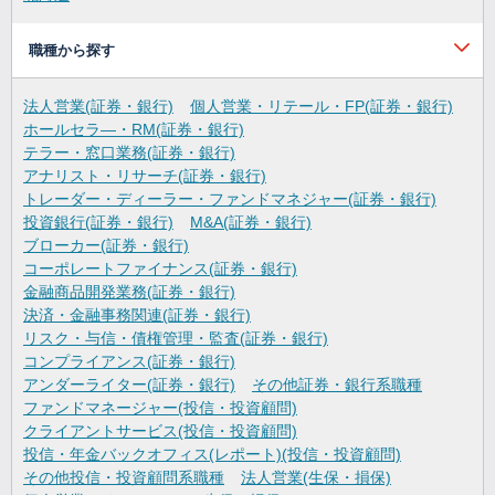
職種から探す
法人営業(証券・銀行)
個人営業・リテール・FP(証券・銀行)
ホールセラ―・RM(証券・銀行)
テラー・窓口業務(証券・銀行)
アナリスト・リサーチ(証券・銀行)
トレーダー・ディーラー・ファンドマネジャー(証券・銀行)
投資銀行(証券・銀行)
M&A(証券・銀行)
ブローカー(証券・銀行)
コーポレートファイナンス(証券・銀行)
金融商品開発業務(証券・銀行)
決済・金融事務関連(証券・銀行)
リスク・与信・債権管理・監査(証券・銀行)
コンプライアンス(証券・銀行)
アンダーライター(証券・銀行)
その他証券・銀行系職種
ファンドマネージャー(投信・投資顧問)
クライアントサービス(投信・投資顧問)
投信・年金バックオフィス(レポート)(投信・投資顧問)
その他投信・投資顧問系職種
法人営業(生保・損保)