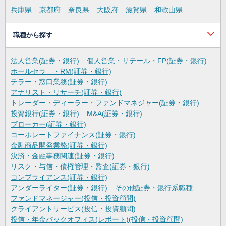
兵庫県
京都府
奈良県
大阪府
滋賀県
和歌山県
職種から探す
法人営業(証券・銀行)
個人営業・リテール・FP(証券・銀行)
ホールセラ―・RM(証券・銀行)
テラー・窓口業務(証券・銀行)
アナリスト・リサーチ(証券・銀行)
トレーダー・ディーラー・ファンドマネジャー(証券・銀行)
投資銀行(証券・銀行)
M&A(証券・銀行)
ブローカー(証券・銀行)
コーポレートファイナンス(証券・銀行)
金融商品開発業務(証券・銀行)
決済・金融事務関連(証券・銀行)
リスク・与信・債権管理・監査(証券・銀行)
コンプライアンス(証券・銀行)
アンダーライター(証券・銀行)
その他証券・銀行系職種
ファンドマネージャー(投信・投資顧問)
クライアントサービス(投信・投資顧問)
投信・年金バックオフィス(レポート)(投信・投資顧問)