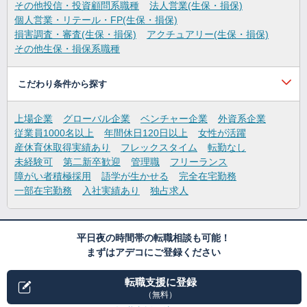
その他投信・投資顧問系職種
法人営業(生保・損保)
個人営業・リテール・FP(生保・損保)
損害調査・審査(生保・損保)
アクチュアリー(生保・損保)
その他生保・損保系職種
こだわり条件から探す
上場企業
グローバル企業
ベンチャー企業
外資系企業
従業員1000名以上
年間休日120日以上
女性が活躍
産休育休取得実績あり
フレックスタイム
転勤なし
未経験可
第二新卒歓迎
管理職
フリーランス
障がい者積極採用
語学が生かせる
完全在宅勤務
一部在宅勤務
入社実績あり
独占求人
平日夜の時間帯の転職相談も可能！
まずはアデコにご登録ください
転職支援に登録
（無料）