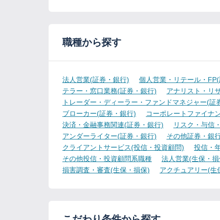
職種から探す
法人営業(証券・銀行)
個人営業・リテール・FP(
テラー・窓口業務(証券・銀行)
アナリスト・リサ
トレーダー・ディーラー・ファンドマネジャー(証券
ブローカー(証券・銀行)
コーポレートファイナン
決済・金融事務関連(証券・銀行)
リスク・与信・
アンダーライター(証券・銀行)
その他証券・銀
クライアントサービス(投信・投資顧問)
投信・年
その他投信・投資顧問系職種
法人営業(生保・損
損害調査・審査(生保・損保)
アクチュアリー(生
こだわり条件から探す