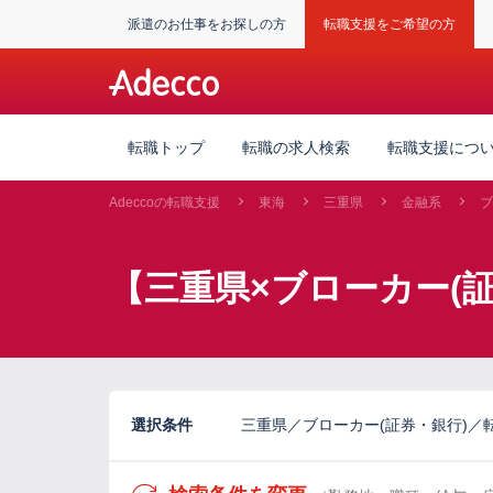
派遣のお仕事をお探しの方
転職支援をご希望の方
転職トップ
転職の求人検索
転職支援につ
Adeccoの転職支援
東海
三重県
金融系
ブ
【三重県×ブローカー(
選択条件
三重県／ブローカー(証券・銀行)／