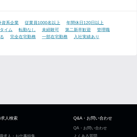
外資系企業
従業員1000名以上
年間休日120日以上
タイム
転勤なし
未経験可
第二新卒歓迎
管理職
る
完全在宅勤務
一部在宅勤務
入社実績あり
の求人検索
Q&A・お問い合わせ
QA・お問い合わせ
職求人・お仕事特集
よくある質問