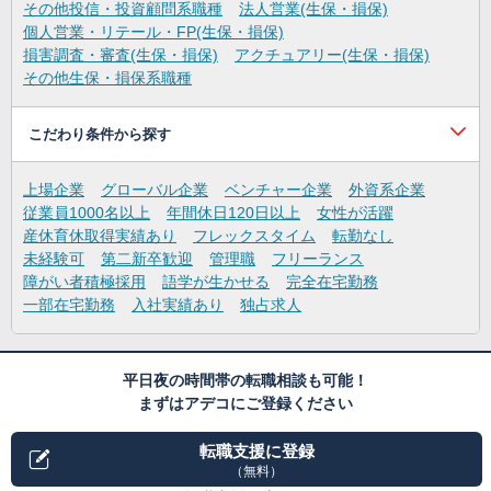
その他投信・投資顧問系職種
法人営業(生保・損保)
個人営業・リテール・FP(生保・損保)
損害調査・審査(生保・損保)
アクチュアリー(生保・損保)
その他生保・損保系職種
こだわり条件から探す
上場企業
グローバル企業
ベンチャー企業
外資系企業
従業員1000名以上
年間休日120日以上
女性が活躍
産休育休取得実績あり
フレックスタイム
転勤なし
未経験可
第二新卒歓迎
管理職
フリーランス
障がい者積極採用
語学が生かせる
完全在宅勤務
一部在宅勤務
入社実績あり
独占求人
平日夜の時間帯の転職相談も可能！
まずはアデコにご登録ください
転職支援に登録
（無料）