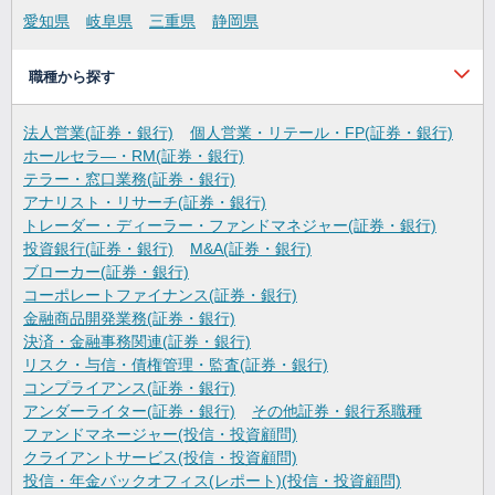
愛知県
岐阜県
三重県
静岡県
職種から探す
法人営業(証券・銀行)
個人営業・リテール・FP(証券・銀行)
ホールセラ―・RM(証券・銀行)
テラー・窓口業務(証券・銀行)
アナリスト・リサーチ(証券・銀行)
トレーダー・ディーラー・ファンドマネジャー(証券・銀行)
投資銀行(証券・銀行)
M&A(証券・銀行)
ブローカー(証券・銀行)
コーポレートファイナンス(証券・銀行)
金融商品開発業務(証券・銀行)
決済・金融事務関連(証券・銀行)
リスク・与信・債権管理・監査(証券・銀行)
コンプライアンス(証券・銀行)
アンダーライター(証券・銀行)
その他証券・銀行系職種
ファンドマネージャー(投信・投資顧問)
クライアントサービス(投信・投資顧問)
投信・年金バックオフィス(レポート)(投信・投資顧問)