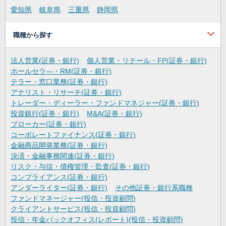
愛知県
岐阜県
三重県
静岡県
職種から探す
法人営業(証券・銀行)
個人営業・リテール・FP(証券・銀行)
ホールセラ―・RM(証券・銀行)
テラー・窓口業務(証券・銀行)
アナリスト・リサーチ(証券・銀行)
トレーダー・ディーラー・ファンドマネジャー(証券・銀行)
投資銀行(証券・銀行)
M&A(証券・銀行)
ブローカー(証券・銀行)
コーポレートファイナンス(証券・銀行)
金融商品開発業務(証券・銀行)
決済・金融事務関連(証券・銀行)
リスク・与信・債権管理・監査(証券・銀行)
コンプライアンス(証券・銀行)
アンダーライター(証券・銀行)
その他証券・銀行系職種
ファンドマネージャー(投信・投資顧問)
クライアントサービス(投信・投資顧問)
投信・年金バックオフィス(レポート)(投信・投資顧問)