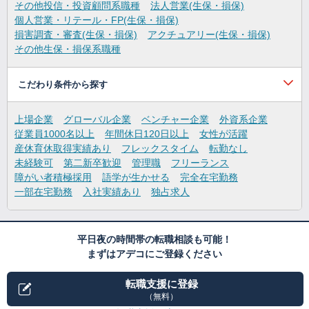
その他投信・投資顧問系職種
法人営業(生保・損保)
個人営業・リテール・FP(生保・損保)
損害調査・審査(生保・損保)
アクチュアリー(生保・損保)
その他生保・損保系職種
こだわり条件から探す
上場企業
グローバル企業
ベンチャー企業
外資系企業
従業員1000名以上
年間休日120日以上
女性が活躍
産休育休取得実績あり
フレックスタイム
転勤なし
未経験可
第二新卒歓迎
管理職
フリーランス
障がい者積極採用
語学が生かせる
完全在宅勤務
一部在宅勤務
入社実績あり
独占求人
平日夜の時間帯の転職相談も可能！
まずはアデコにご登録ください
転職支援に登録
（無料）