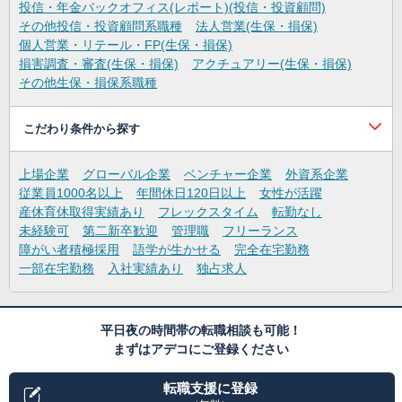
投信・年金バックオフィス(レポート)(投信・投資顧問)
その他投信・投資顧問系職種
法人営業(生保・損保)
個人営業・リテール・FP(生保・損保)
損害調査・審査(生保・損保)
アクチュアリー(生保・損保)
その他生保・損保系職種
こだわり条件から探す
上場企業
グローバル企業
ベンチャー企業
外資系企業
従業員1000名以上
年間休日120日以上
女性が活躍
産休育休取得実績あり
フレックスタイム
転勤なし
未経験可
第二新卒歓迎
管理職
フリーランス
障がい者積極採用
語学が生かせる
完全在宅勤務
一部在宅勤務
入社実績あり
独占求人
平日夜の時間帯の転職相談も可能！
まずはアデコにご登録ください
転職支援に登録