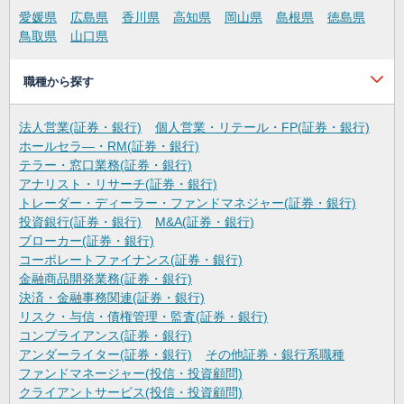
愛媛県
広島県
香川県
高知県
岡山県
島根県
徳島県
鳥取県
山口県
職種から探す
法人営業(証券・銀行)
個人営業・リテール・FP(証券・銀行)
ホールセラ―・RM(証券・銀行)
テラー・窓口業務(証券・銀行)
アナリスト・リサーチ(証券・銀行)
トレーダー・ディーラー・ファンドマネジャー(証券・銀行)
投資銀行(証券・銀行)
M&A(証券・銀行)
ブローカー(証券・銀行)
コーポレートファイナンス(証券・銀行)
金融商品開発業務(証券・銀行)
決済・金融事務関連(証券・銀行)
リスク・与信・債権管理・監査(証券・銀行)
コンプライアンス(証券・銀行)
アンダーライター(証券・銀行)
その他証券・銀行系職種
ファンドマネージャー(投信・投資顧問)
クライアントサービス(投信・投資顧問)