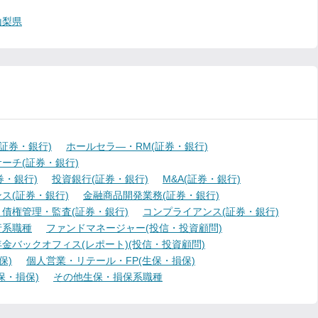
山梨県
証券・銀行)
ホールセラ―・RM(証券・銀行)
ーチ(証券・銀行)
・銀行)
投資銀行(証券・銀行)
M&A(証券・銀行)
ス(証券・銀行)
金融商品開発業務(証券・銀行)
債権管理・監査(証券・銀行)
コンプライアンス(証券・銀行)
行系職種
ファンドマネージャー(投信・投資顧問)
金バックオフィス(レポート)(投信・投資顧問)
保)
個人営業・リテール・FP(生保・損保)
保・損保)
その他生保・損保系職種