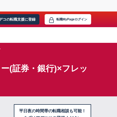
デコの転職支援に
登録
転職MyPage
ログイン
ム
(証券・銀行)×フレッ
平日夜の時間帯の転職相談も可能！