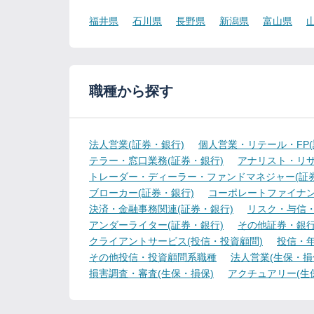
福井県
石川県
長野県
新潟県
富山県
職種から探す
法人営業(証券・銀行)
個人営業・リテール・FP(
テラー・窓口業務(証券・銀行)
アナリスト・リサ
トレーダー・ディーラー・ファンドマネジャー(証券
ブローカー(証券・銀行)
コーポレートファイナン
決済・金融事務関連(証券・銀行)
リスク・与信・
アンダーライター(証券・銀行)
その他証券・銀
クライアントサービス(投信・投資顧問)
投信・年
その他投信・投資顧問系職種
法人営業(生保・損
損害調査・審査(生保・損保)
アクチュアリー(生