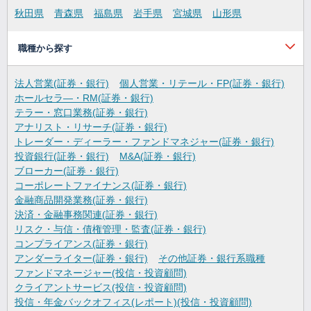
秋田県
青森県
福島県
岩手県
宮城県
山形県
職種から探す
法人営業(証券・銀行)
個人営業・リテール・FP(証券・銀行)
ホールセラ―・RM(証券・銀行)
テラー・窓口業務(証券・銀行)
アナリスト・リサーチ(証券・銀行)
トレーダー・ディーラー・ファンドマネジャー(証券・銀行)
投資銀行(証券・銀行)
M&A(証券・銀行)
ブローカー(証券・銀行)
コーポレートファイナンス(証券・銀行)
金融商品開発業務(証券・銀行)
決済・金融事務関連(証券・銀行)
リスク・与信・債権管理・監査(証券・銀行)
コンプライアンス(証券・銀行)
アンダーライター(証券・銀行)
その他証券・銀行系職種
ファンドマネージャー(投信・投資顧問)
クライアントサービス(投信・投資顧問)
投信・年金バックオフィス(レポート)(投信・投資顧問)