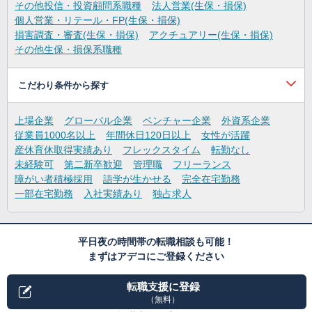
その他投信・投資顧問系職種
法人営業(生保・損保)
個人営業・リテール・FP(生保・損保)
損害調査・審査(生保・損保)
アクチュアリー(生保・損保)
その他生保・損保系職種
こだわり条件から探す
上場企業
グローバル企業
ベンチャー企業
外資系企業
従業員1000名以上
年間休日120日以上
女性が活躍
産休育休取得実績あり
フレックスタイム
転勤なし
未経験可
第二新卒歓迎
管理職
フリーランス
障がい者積極採用
語学が生かせる
完全在宅勤務
一部在宅勤務
入社実績あり
独占求人
平日夜の時間帯の転職相談も可能！
まずはアデコにご登録ください
転職支援に登録
（無料）