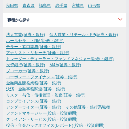
秋田県
青森県
福島県
岩手県
宮城県
山形県
職種から探す
法人営業(証券・銀行)
個人営業・リテール・FP(証券・銀行)
ホールセラ―・RM(証券・銀行)
テラー・窓口業務(証券・銀行)
アナリスト・リサーチ(証券・銀行)
トレーダー・ディーラー・ファンドマネジャー(証券・銀行)
投資銀行(証券・銀行)
M&A(証券・銀行)
ブローカー(証券・銀行)
コーポレートファイナンス(証券・銀行)
金融商品開発業務(証券・銀行)
決済・金融事務関連(証券・銀行)
リスク・与信・債権管理・監査(証券・銀行)
コンプライアンス(証券・銀行)
アンダーライター(証券・銀行)
その他証券・銀行系職種
ファンドマネージャー(投信・投資顧問)
クライアントサービス(投信・投資顧問)
投信・年金バックオフィス(レポート)(投信・投資顧問)