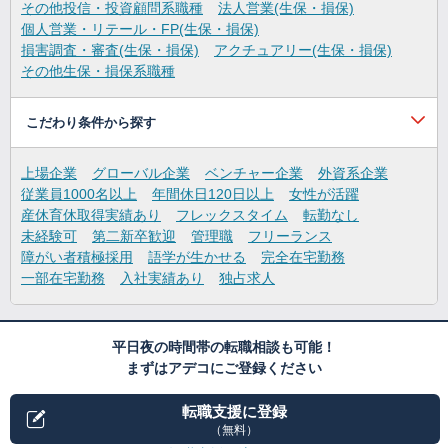
その他投信・投資顧問系職種
法人営業(生保・損保)
個人営業・リテール・FP(生保・損保)
損害調査・審査(生保・損保)
アクチュアリー(生保・損保)
その他生保・損保系職種
こだわり条件から探す
上場企業
グローバル企業
ベンチャー企業
外資系企業
従業員1000名以上
年間休日120日以上
女性が活躍
産休育休取得実績あり
フレックスタイム
転勤なし
未経験可
第二新卒歓迎
管理職
フリーランス
障がい者積極採用
語学が生かせる
完全在宅勤務
一部在宅勤務
入社実績あり
独占求人
平日夜の時間帯の転職相談も可能！
まずはアデコにご登録ください
転職支援に登録
（無料）