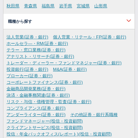
秋田県
青森県
福島県
岩手県
宮城県
山形県
職種から探す
法人営業(証券・銀行)
個人営業・リテール・FP(証券・銀行)
ホールセラ―・RM(証券・銀行)
テラー・窓口業務(証券・銀行)
アナリスト・リサーチ(証券・銀行)
トレーダー・ディーラー・ファンドマネジャー(証券・銀行)
投資銀行(証券・銀行)
M&A(証券・銀行)
ブローカー(証券・銀行)
コーポレートファイナンス(証券・銀行)
金融商品開発業務(証券・銀行)
決済・金融事務関連(証券・銀行)
リスク・与信・債権管理・監査(証券・銀行)
コンプライアンス(証券・銀行)
アンダーライター(証券・銀行)
その他証券・銀行系職種
ファンドマネージャー(投信・投資顧問)
クライアントサービス(投信・投資顧問)
投信・年金バックオフィス(レポート)(投信・投資顧問)