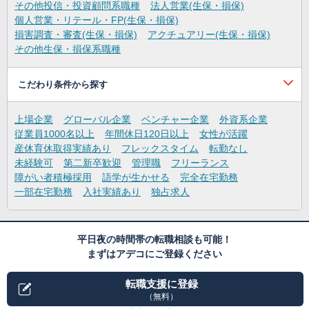
その他投信・投資顧問系職種
法人営業(生保・損保)
個人営業・リテール・FP(生保・損保)
損害調査・審査(生保・損保)
アクチュアリー(生保・損保)
その他生保・損保系職種
こだわり条件から探す
上場企業
グローバル企業
ベンチャー企業
外資系企業
従業員1000名以上
年間休日120日以上
女性が活躍
産休育休取得実績あり
フレックスタイム
転勤なし
未経験可
第二新卒歓迎
管理職
フリーランス
障がい者積極採用
語学が生かせる
完全在宅勤務
一部在宅勤務
入社実績あり
独占求人
平日夜の時間帯の転職相談も可能！
まずはアデコにご登録ください
転職支援に登録
（無料）