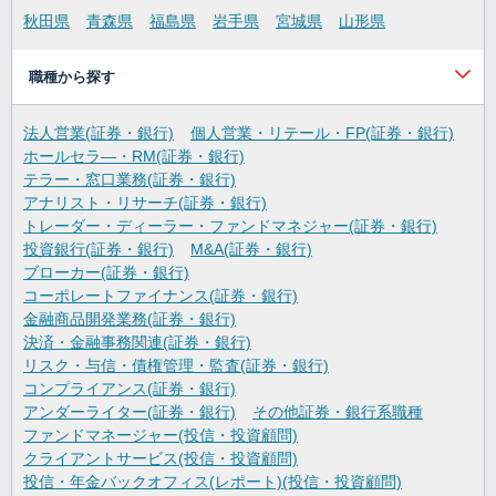
秋田県
青森県
福島県
岩手県
宮城県
山形県
職種から探す
法人営業(証券・銀行)
個人営業・リテール・FP(証券・銀行)
ホールセラ―・RM(証券・銀行)
テラー・窓口業務(証券・銀行)
アナリスト・リサーチ(証券・銀行)
トレーダー・ディーラー・ファンドマネジャー(証券・銀行)
投資銀行(証券・銀行)
M&A(証券・銀行)
ブローカー(証券・銀行)
コーポレートファイナンス(証券・銀行)
金融商品開発業務(証券・銀行)
決済・金融事務関連(証券・銀行)
リスク・与信・債権管理・監査(証券・銀行)
コンプライアンス(証券・銀行)
アンダーライター(証券・銀行)
その他証券・銀行系職種
ファンドマネージャー(投信・投資顧問)
クライアントサービス(投信・投資顧問)
投信・年金バックオフィス(レポート)(投信・投資顧問)