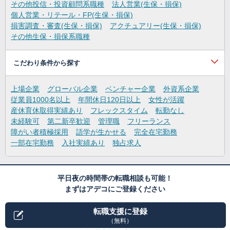
その他投信・投資顧問系職種
法人営業(生保・損保)
個人営業・リテール・FP(生保・損保)
損害調査・審査(生保・損保)
アクチュアリー(生保・損保)
その他生保・損保系職種
こだわり条件から探す
上場企業
グローバル企業
ベンチャー企業
外資系企業
従業員1000名以上
年間休日120日以上
女性が活躍
産休育休取得実績あり
フレックスタイム
転勤なし
未経験可
第二新卒歓迎
管理職
フリーランス
障がい者積極採用
語学が生かせる
完全在宅勤務
一部在宅勤務
入社実績あり
独占求人
平日夜の時間帯の転職相談も可能！
まずはアデコにご登録ください
転職支援に登録
（無料）