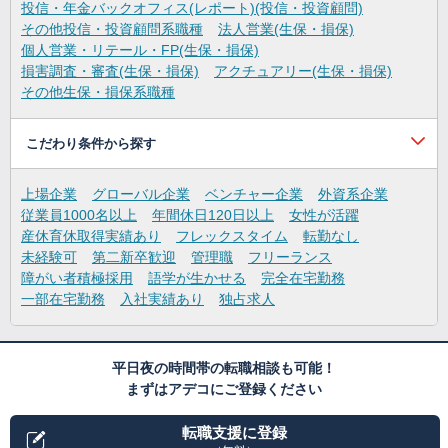
投信・年金バックオフィス(レポート)(投信・投資顧問)
その他投信・投資顧問系職種
法人営業(生保・損保)
個人営業・リテール・FP(生保・損保)
損害調査・審査(生保・損保)
アクチュアリー(生保・損保)
その他生保・損保系職種
こだわり条件から探す
上場企業
グローバル企業
ベンチャー企業
外資系企業
従業員1000名以上
年間休日120日以上
女性が活躍
産休育休取得実績あり
フレックスタイム
転勤なし
未経験可
第二新卒歓迎
管理職
フリーランス
障がい者積極採用
語学が生かせる
完全在宅勤務
一部在宅勤務
入社実績あり
独占求人
平日夜の時間帯の転職相談も可能！
まずはアデコにご登録ください
転職支援に登録