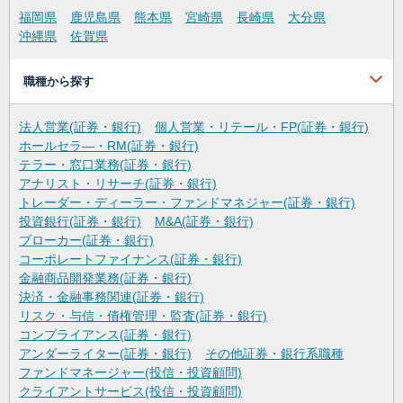
福岡県
鹿児島県
熊本県
宮崎県
長崎県
大分県
沖縄県
佐賀県
職種から探す
法人営業(証券・銀行)
個人営業・リテール・FP(証券・銀行)
ホールセラ―・RM(証券・銀行)
テラー・窓口業務(証券・銀行)
アナリスト・リサーチ(証券・銀行)
トレーダー・ディーラー・ファンドマネジャー(証券・銀行)
投資銀行(証券・銀行)
M&A(証券・銀行)
ブローカー(証券・銀行)
コーポレートファイナンス(証券・銀行)
金融商品開発業務(証券・銀行)
決済・金融事務関連(証券・銀行)
リスク・与信・債権管理・監査(証券・銀行)
コンプライアンス(証券・銀行)
アンダーライター(証券・銀行)
その他証券・銀行系職種
ファンドマネージャー(投信・投資顧問)
クライアントサービス(投信・投資顧問)