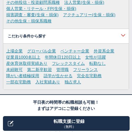
その他投信・投資顧問系職種
法人営業(生保・損保)
個人営業・リテール・FP(生保・損保)
損害調査・審査(生保・損保)
アクチュアリー(生保・損保)
その他生保・損保系職種
こだわり条件から探す
上場企業
グローバル企業
ベンチャー企業
外資系企業
従業員1000名以上
年間休日120日以上
女性が活躍
産休育休取得実績あり
フレックスタイム
転勤なし
未経験可
第二新卒歓迎
管理職
フリーランス
障がい者積極採用
語学が生かせる
完全在宅勤務
一部在宅勤務
入社実績あり
独占求人
平日夜の時間帯の転職相談も可能！
まずはアデコにご登録ください
転職支援に登録
（無料）