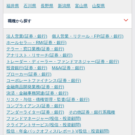
福井県
石川県
長野県
新潟県
富山県
山梨県
職種から探す
法人営業(証券・銀行)
個人営業・リテール・FP(証券・銀行)
ホールセラ―・RM(証券・銀行)
テラー・窓口業務(証券・銀行)
アナリスト・リサーチ(証券・銀行)
トレーダー・ディーラー・ファンドマネジャー(証券・銀行)
投資銀行(証券・銀行)
M&A(証券・銀行)
ブローカー(証券・銀行)
コーポレートファイナンス(証券・銀行)
金融商品開発業務(証券・銀行)
決済・金融事務関連(証券・銀行)
リスク・与信・債権管理・監査(証券・銀行)
コンプライアンス(証券・銀行)
アンダーライター(証券・銀行)
その他証券・銀行系職種
ファンドマネージャー(投信・投資顧問)
クライアントサービス(投信・投資顧問)
投信・年金バックオフィス(レポート)(投信・投資顧問)