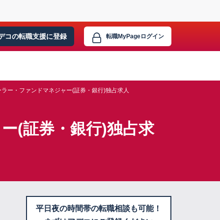
デコの転職支援に
登録
転職MyPage
ログイン
ラー・ファンドマネジャー(証券・銀行)独占求人
ー(証券・銀行)独占求
平日夜の時間帯の転職相談も可能！