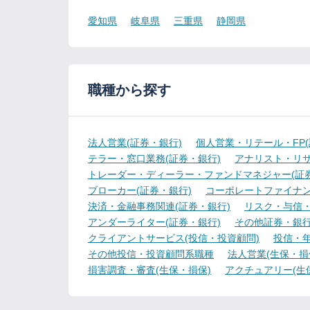
愛知県
岐阜県
三重県
静岡県
職種から探す
法人営業(証券・銀行)
個人営業・リテール・FP(
テラー・窓口業務(証券・銀行)
アナリスト・リサ
トレーダー・ディーラー・ファンドマネジャー(証券
ブローカー(証券・銀行)
コーポレートファイナン
決済・金融事務関連(証券・銀行)
リスク・与信・
アンダーライター(証券・銀行)
その他証券・銀
クライアントサービス(投信・投資顧問)
投信・年
その他投信・投資顧問系職種
法人営業(生保・損
損害調査・審査(生保・損保)
アクチュアリー(生