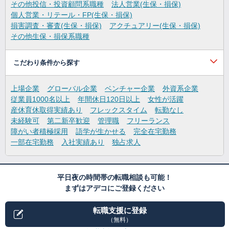
その他投信・投資顧問系職種
法人営業(生保・損保)
個人営業・リテール・FP(生保・損保)
損害調査・審査(生保・損保)
アクチュアリー(生保・損保)
その他生保・損保系職種
こだわり条件から探す
上場企業
グローバル企業
ベンチャー企業
外資系企業
従業員1000名以上
年間休日120日以上
女性が活躍
産休育休取得実績あり
フレックスタイム
転勤なし
未経験可
第二新卒歓迎
管理職
フリーランス
障がい者積極採用
語学が生かせる
完全在宅勤務
一部在宅勤務
入社実績あり
独占求人
平日夜の時間帯の転職相談も可能！
まずはアデコにご登録ください
転職支援に登録
（無料）