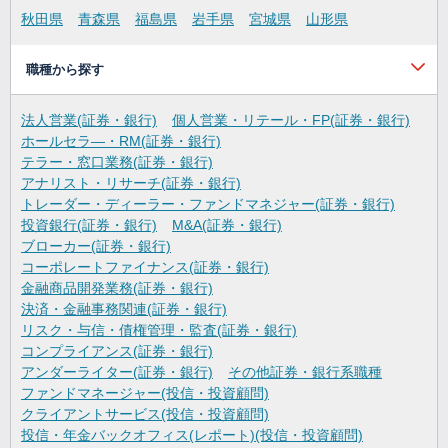
秋田県
青森県
福島県
岩手県
宮城県
山形県
職種から探す
法人営業(証券・銀行)
個人営業・リテール・FP(証券・銀行)
ホールセラ―・RM(証券・銀行)
テラー・窓口業務(証券・銀行)
アナリスト・リサーチ(証券・銀行)
トレーダー・ディーラー・ファンドマネジャー(証券・銀行)
投資銀行(証券・銀行)
M&A(証券・銀行)
ブローカー(証券・銀行)
コーポレートファイナンス(証券・銀行)
金融商品開発業務(証券・銀行)
決済・金融事務関連(証券・銀行)
リスク・与信・債権管理・監査(証券・銀行)
コンプライアンス(証券・銀行)
アンダーライター(証券・銀行)
その他証券・銀行系職種
ファンドマネージャー(投信・投資顧問)
クライアントサービス(投信・投資顧問)
投信・年金バックオフィス(レポート)(投信・投資顧問)