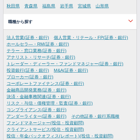
秋田県
青森県
福島県
岩手県
宮城県
山形県
職種から探す
法人営業(証券・銀行)
個人営業・リテール・FP(証券・銀行)
ホールセラ―・RM(証券・銀行)
テラー・窓口業務(証券・銀行)
アナリスト・リサーチ(証券・銀行)
トレーダー・ディーラー・ファンドマネジャー(証券・銀行)
投資銀行(証券・銀行)
M&A(証券・銀行)
ブローカー(証券・銀行)
コーポレートファイナンス(証券・銀行)
金融商品開発業務(証券・銀行)
決済・金融事務関連(証券・銀行)
リスク・与信・債権管理・監査(証券・銀行)
コンプライアンス(証券・銀行)
アンダーライター(証券・銀行)
その他証券・銀行系職種
ファンドマネージャー(投信・投資顧問)
クライアントサービス(投信・投資顧問)
投信・年金バックオフィス(レポート)(投信・投資顧問)