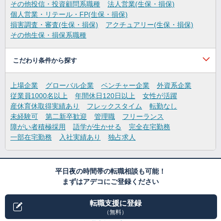
その他投信・投資顧問系職種
法人営業(生保・損保)
個人営業・リテール・FP(生保・損保)
損害調査・審査(生保・損保)
アクチュアリー(生保・損保)
その他生保・損保系職種
こだわり条件から探す
上場企業
グローバル企業
ベンチャー企業
外資系企業
従業員1000名以上
年間休日120日以上
女性が活躍
産休育休取得実績あり
フレックスタイム
転勤なし
未経験可
第二新卒歓迎
管理職
フリーランス
障がい者積極採用
語学が生かせる
完全在宅勤務
一部在宅勤務
入社実績あり
独占求人
平日夜の時間帯の転職相談も可能！
まずはアデコにご登録ください
転職支援に登録
（無料）