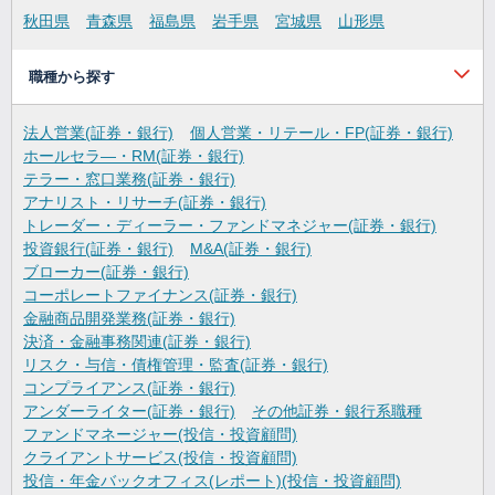
秋田県
青森県
福島県
岩手県
宮城県
山形県
職種から探す
法人営業(証券・銀行)
個人営業・リテール・FP(証券・銀行)
ホールセラ―・RM(証券・銀行)
テラー・窓口業務(証券・銀行)
アナリスト・リサーチ(証券・銀行)
トレーダー・ディーラー・ファンドマネジャー(証券・銀行)
投資銀行(証券・銀行)
M&A(証券・銀行)
ブローカー(証券・銀行)
コーポレートファイナンス(証券・銀行)
金融商品開発業務(証券・銀行)
決済・金融事務関連(証券・銀行)
リスク・与信・債権管理・監査(証券・銀行)
コンプライアンス(証券・銀行)
アンダーライター(証券・銀行)
その他証券・銀行系職種
ファンドマネージャー(投信・投資顧問)
クライアントサービス(投信・投資顧問)
投信・年金バックオフィス(レポート)(投信・投資顧問)