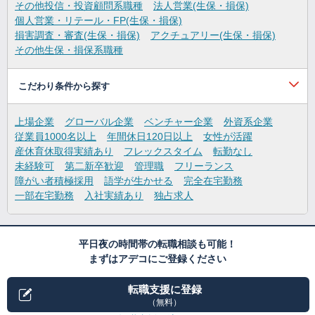
その他投信・投資顧問系職種
法人営業(生保・損保)
個人営業・リテール・FP(生保・損保)
損害調査・審査(生保・損保)
アクチュアリー(生保・損保)
その他生保・損保系職種
こだわり条件から探す
上場企業
グローバル企業
ベンチャー企業
外資系企業
従業員1000名以上
年間休日120日以上
女性が活躍
産休育休取得実績あり
フレックスタイム
転勤なし
未経験可
第二新卒歓迎
管理職
フリーランス
障がい者積極採用
語学が生かせる
完全在宅勤務
一部在宅勤務
入社実績あり
独占求人
平日夜の時間帯の転職相談も可能！
まずはアデコにご登録ください
転職支援に登録
（無料）